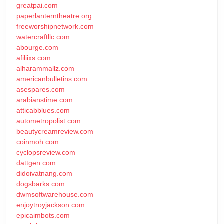
greatpai.com
paperlanterntheatre.org
freeworshipnetwork.com
watercraftllc.com
abourge.com
afiliixs.com
alharammallz.com
americanbulletins.com
asespares.com
arabianstime.com
atticabblues.com
autometropolist.com
beautycreamreview.com
coinmoh.com
cyclopsreview.com
dattgen.com
didoivatnang.com
dogsbarks.com
dwmsoftwarehouse.com
enjoytroyjackson.com
epicaimbots.com