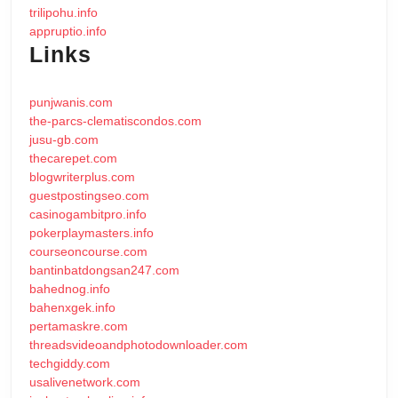
trilipohu.info
appruptio.info
Links
punjwanis.com
the-parcs-clematiscondos.com
jusu-gb.com
thecarepet.com
blogwriterplus.com
guestpostingseo.com
casinogambitpro.info
pokerplaymasters.info
courseoncourse.com
bantinbatdongsan247.com
bahednog.info
bahenxgek.info
pertamaskre.com
threadsvideoandphotodownloader.com
techgiddy.com
usalivenetwork.com