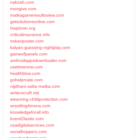
nabzah.com
mongive.com
matkagameresultsview.com
getsolutionsonline.com
hispinner.org
criticalinsurance.info
nokariposter.com
kalyan-guessing-nightplay.com
gameofpanels.com
androidappsdownloader.com
usetimenow.com
healthblow.com
gohelpmate.com
rajdhani-satta-matka.com
writerscraft.net
elearning-childprotection.com
wrestling4mena.com
knowledgeforall.info
brand2lastio.com
usadigitalservices.com
socialhoppers.com