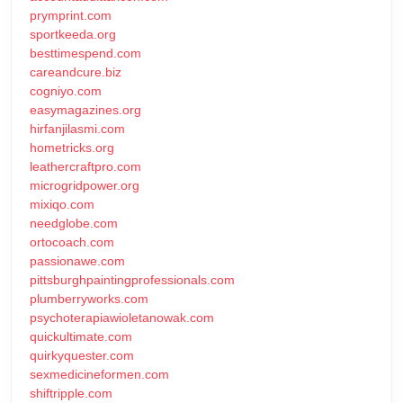
prymprint.com
sportkeeda.org
besttimespend.com
careandcure.biz
cogniyo.com
easymagazines.org
hirfanjilasmi.com
hometricks.org
leathercraftpro.com
microgridpower.org
mixiqo.com
needglobe.com
ortocoach.com
passionawe.com
pittsburghpaintingprofessionals.com
plumberryworks.com
psychoterapiawioletanowak.com
quickultimate.com
quirkyquester.com
sexmedicineformen.com
shiftripple.com