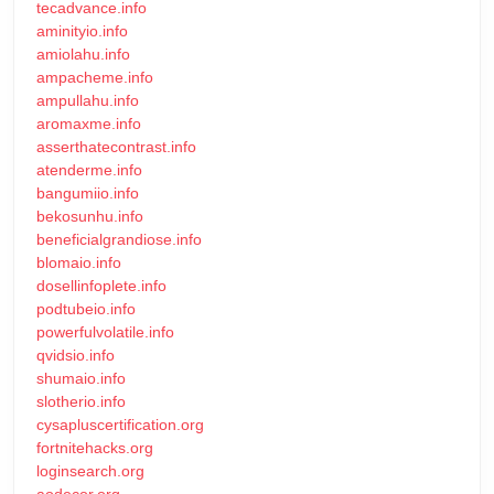
tecadvance.info
aminityio.info
amiolahu.info
ampacheme.info
ampullahu.info
aromaxme.info
asserthatecontrast.info
atenderme.info
bangumiio.info
bekosunhu.info
beneficialgrandiose.info
blomaio.info
dosellinfoplete.info
podtubeio.info
powerfulvolatile.info
qvidsio.info
shumaio.info
slotherio.info
cysapluscertification.org
fortnitehacks.org
loginsearch.org