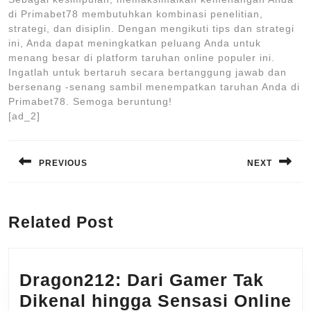
di Primabet78 membutuhkan kombinasi penelitian,
strategi, dan disiplin. Dengan mengikuti tips dan strategi
ini, Anda dapat meningkatkan peluang Anda untuk
menang besar di platform taruhan online populer ini.
Ingatlah untuk bertaruh secara bertanggung jawab dan
bersenang -senang sambil menempatkan taruhan Anda di
Primabet78. Semoga beruntung!
[ad_2]
Post
navigation
PREVIOUS
NEXT
Previous
Next
post:
post:
Related Post
Dragon212: Dari Gamer Tak
D
Dikenal hingga Sensasi Online