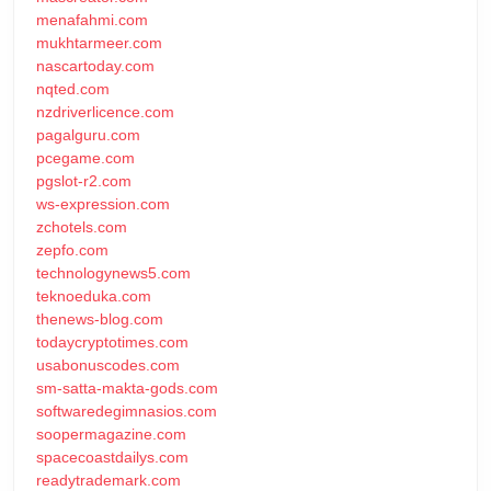
menafahmi.com
mukhtarmeer.com
nascartoday.com
nqted.com
nzdriverlicence.com
pagalguru.com
pcegame.com
pgslot-r2.com
ws-expression.com
zchotels.com
zepfo.com
technologynews5.com
teknoeduka.com
thenews-blog.com
todaycryptotimes.com
usabonuscodes.com
sm-satta-makta-gods.com
softwaredegimnasios.com
soopermagazine.com
spacecoastdailys.com
readytrademark.com