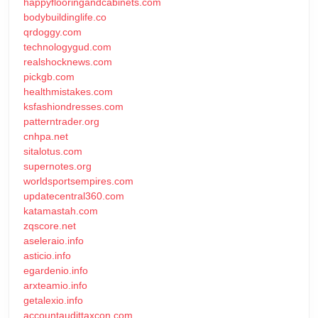
happyflooringandcabinets.com
bodybuildinglife.co
qrdoggy.com
technologygud.com
realshocknews.com
pickgb.com
healthmistakes.com
ksfashiondresses.com
patterntrader.org
cnhpa.net
sitalotus.com
supernotes.org
worldsportsempires.com
updatecentral360.com
katamastah.com
zqscore.net
aseleraio.info
asticio.info
egardenio.info
arxteamio.info
getalexio.info
accountaudittaxcon.com