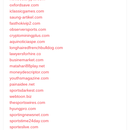
oxfordsave.com
iclassicgames.com
saung-artikel.com
fasthokivip2.com
observersports.com
cryptominingplus.com
aquinoticiaspe.com
longhairedfrenchbulldog.com
lawyersforhire.co
businemarket.com
matahari88play.net
moneydescriptor.com
youthsmagazine.com
painaidee.net
sportsdarkest.com
webtoon.biz
thesportswires.com
hyungpro.com
sportingnewsnet.com
sportstime24day.com
sporteslive.com