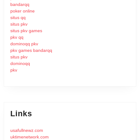
bandarqq
poker online
situs qq
situs pkv
situs pkv games
pkv qq
dominoqq pkv
pkv games bandarqq
situs pkv
dominoqq
pkv
Links
usafullnewz.com
uktimenetwork.com