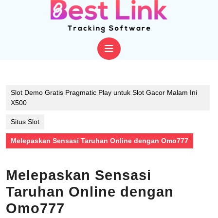
Skip
to
content
Skip
Open
to
content
Button
Slot Demo Gratis Pragmatic Play untuk Slot Gacor Malam Ini
X500
Situs Slot
Melepaskan Sensasi Taruhan Online dengan Omo777
Melepaskan Sensasi
Taruhan Online dengan
Omo777