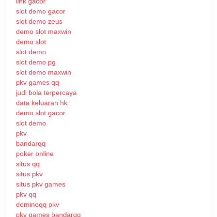
link gacor
slot demo gacor
slot demo zeus
demo slot maxwin
demo slot
slot demo
slot demo pg
slot demo maxwin
pkv games qq
judi bola terpercaya
data keluaran hk
demo slot gacor
slot demo
pkv
bandarqq
poker online
situs qq
situs pkv
situs pkv games
pkv qq
dominoqq pkv
pkv games bandarqq