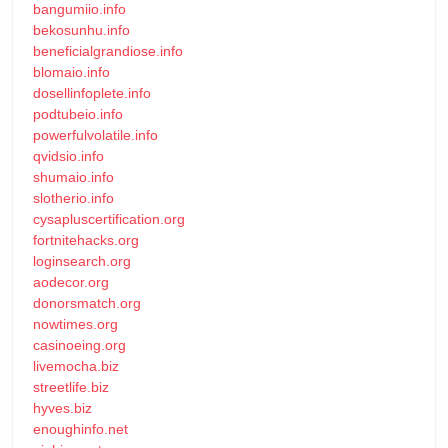
bangumiio.info
bekosunhu.info
beneficialgrandiose.info
blomaio.info
dosellinfoplete.info
podtubeio.info
powerfulvolatile.info
qvidsio.info
shumaio.info
slotherio.info
cysapluscertification.org
fortnitehacks.org
loginsearch.org
aodecor.org
donorsmatch.org
nowtimes.org
casinoeing.org
livemocha.biz
streetlife.biz
hyves.biz
enoughinfo.net