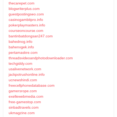
thecarepet.com
blogwriterplus.com
guestpostingseo.com
casinogambitpro.info
pokerplaymasters.info
courseoncourse.com
bantinbatdongsan247.com
bahednog.info
bahenxgek.info
pertamaskre.com
threadsvideoandphotodownloader.com
techgiddy.com
usalivenetwork.com
jackpotrushonline.info
ucnewshindi.com
freecellphonedatabase.com
gamersrope.com
exellewebmedia.com
free-gamestop.com
sinbadtravels.com
ukmagzine.com