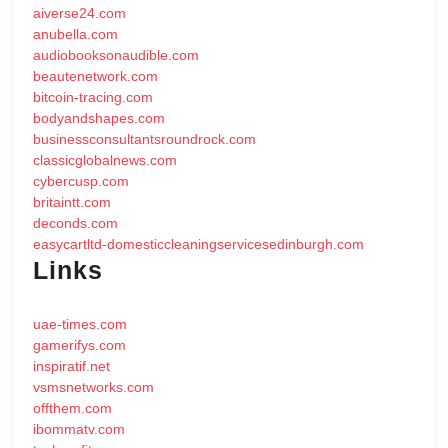
aiverse24.com
anubella.com
audiobooksonaudible.com
beautenetwork.com
bitcoin-tracing.com
bodyandshapes.com
businessconsultantsroundrock.com
classicglobalnews.com
cybercusp.com
britaintt.com
deconds.com
easycartltd-domesticcleaningservicesedinburgh.com
Links
uae-times.com
gamerifys.com
inspiratif.net
vsmsnetworks.com
offthem.com
ibommatv.com