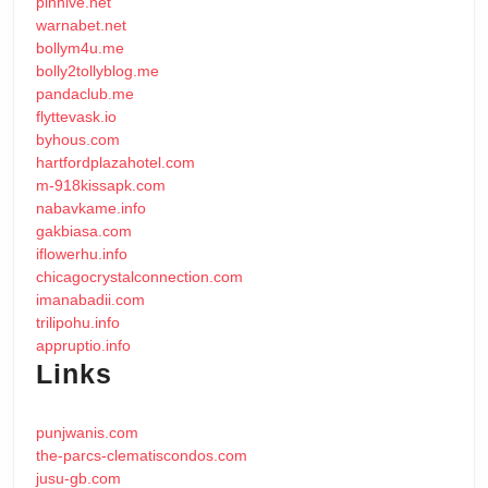
pinhive.net
warnabet.net
bollym4u.me
bolly2tollyblog.me
pandaclub.me
flyttevask.io
byhous.com
hartfordplazahotel.com
m-918kissapk.com
nabavkame.info
gakbiasa.com
iflowerhu.info
chicagocrystalconnection.com
imanabadii.com
trilipohu.info
appruptio.info
Links
punjwanis.com
the-parcs-clematiscondos.com
jusu-gb.com