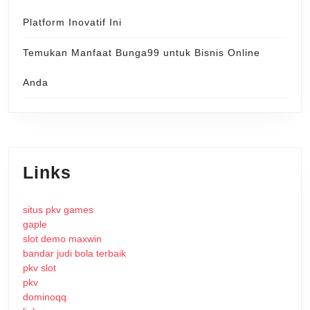
Platform Inovatif Ini
Temukan Manfaat Bunga99 untuk Bisnis Online
Anda
Links
situs pkv games
gaple
slot demo maxwin
bandar judi bola terbaik
pkv slot
pkv
dominoqq