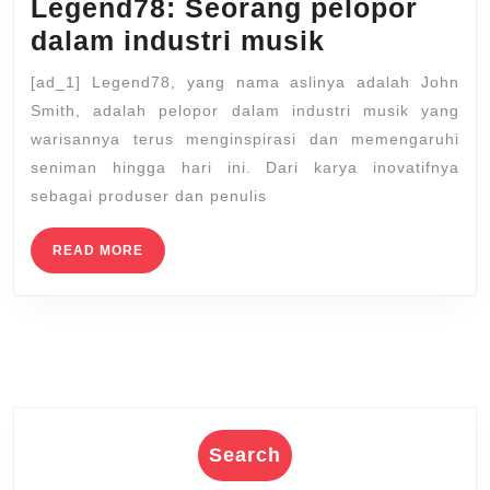
Legend78: Seorang pelopor
Menjelajahi
dalam industri musik
Legacy
[ad_1] Legend78, yang nama aslinya adalah John
of
Smith, adalah pelopor dalam industri musik yang
Legend78:
warisannya terus menginspirasi dan memengaruhi
Seorang
seniman hingga hari ini. Dari karya inovatifnya
sebagai produser dan penulis
pelopor
dalam
READ
READ MORE
industri
MORE
musik
Search