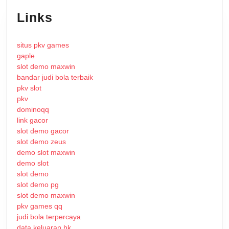
Links
situs pkv games
gaple
slot demo maxwin
bandar judi bola terbaik
pkv slot
pkv
dominoqq
link gacor
slot demo gacor
slot demo zeus
demo slot maxwin
demo slot
slot demo
slot demo pg
slot demo maxwin
pkv games qq
judi bola terpercaya
data keluaran hk