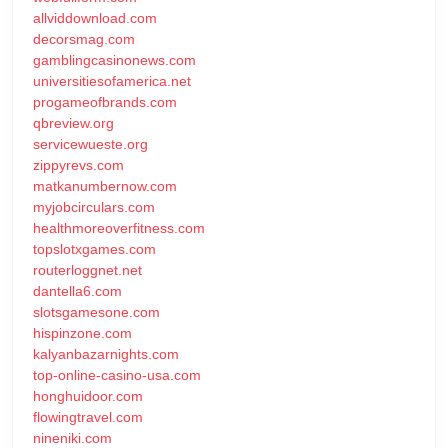
allviddownload.com
decorsmag.com
gamblingcasinonews.com
universitiesofamerica.net
progameofbrands.com
qbreview.org
servicewueste.org
zippyrevs.com
matkanumbernow.com
myjobcirculars.com
healthmoreoverfitness.com
topslotxgames.com
routerloggnet.net
dantella6.com
slotsgamesone.com
hispinzone.com
kalyanbazarnights.com
top-online-casino-usa.com
honghuidoor.com
flowingtravel.com
nineniki.com