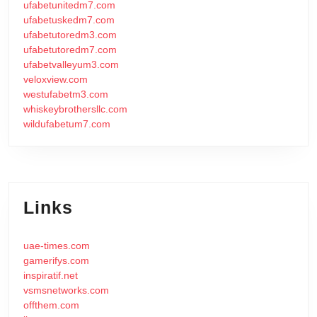
ufabetunitedm7.com
ufabetuskedm7.com
ufabetutoredm3.com
ufabetutoredm7.com
ufabetvalleyum3.com
veloxview.com
westufabetm3.com
whiskeybrothersllc.com
wildufabetum7.com
Links
uae-times.com
gamerifys.com
inspiratif.net
vsmsnetworks.com
offthem.com