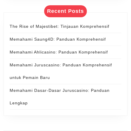
Recent Posts
The Rise of Majestibet: Tinjauan Komprehensif
Memahami Saung4D: Panduan Komprehensif
Memahami Ahlicasino: Panduan Komprehensif
Memahami Juruscasino: Panduan Komprehensif
untuk Pemain Baru
Memahami Dasar-Dasar Juruscasino: Panduan
Lengkap