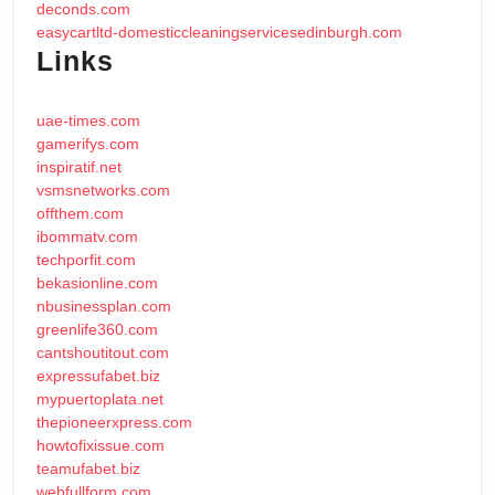
deconds.com
easycartltd-domesticcleaningservicesedinburgh.com
Links
uae-times.com
gamerifys.com
inspiratif.net
vsmsnetworks.com
offthem.com
ibommatv.com
techporfit.com
bekasionline.com
nbusinessplan.com
greenlife360.com
cantshoutitout.com
expressufabet.biz
mypuertoplata.net
thepioneerxpress.com
howtofixissue.com
teamufabet.biz
webfullform.com