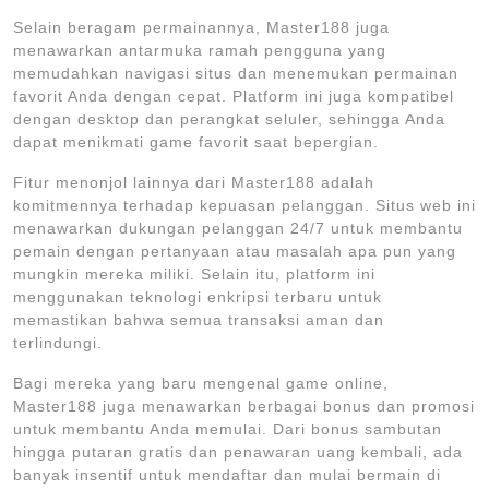
Selain beragam permainannya, Master188 juga
menawarkan antarmuka ramah pengguna yang
memudahkan navigasi situs dan menemukan permainan
favorit Anda dengan cepat. Platform ini juga kompatibel
dengan desktop dan perangkat seluler, sehingga Anda
dapat menikmati game favorit saat bepergian.
Fitur menonjol lainnya dari Master188 adalah
komitmennya terhadap kepuasan pelanggan. Situs web ini
menawarkan dukungan pelanggan 24/7 untuk membantu
pemain dengan pertanyaan atau masalah apa pun yang
mungkin mereka miliki. Selain itu, platform ini
menggunakan teknologi enkripsi terbaru untuk
memastikan bahwa semua transaksi aman dan
terlindungi.
Bagi mereka yang baru mengenal game online,
Master188 juga menawarkan berbagai bonus dan promosi
untuk membantu Anda memulai. Dari bonus sambutan
hingga putaran gratis dan penawaran uang kembali, ada
banyak insentif untuk mendaftar dan mulai bermain di