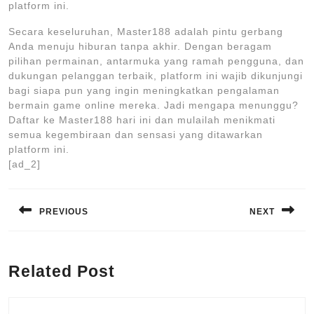
platform ini.
Secara keseluruhan, Master188 adalah pintu gerbang
Anda menuju hiburan tanpa akhir. Dengan beragam
pilihan permainan, antarmuka yang ramah pengguna, dan
dukungan pelanggan terbaik, platform ini wajib dikunjungi
bagi siapa pun yang ingin meningkatkan pengalaman
bermain game online mereka. Jadi mengapa menunggu?
Daftar ke Master188 hari ini dan mulailah menikmati
semua kegembiraan dan sensasi yang ditawarkan
platform ini.
[ad_2]
Post
navigation
PREVIOUS
NEXT
Previous
Next
post:
post:
Related Post