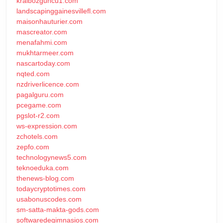
kralbozguncu1.com
landscapinggainesvillefl.com
maisonhauturier.com
mascreator.com
menafahmi.com
mukhtarmeer.com
nascartoday.com
nqted.com
nzdriverlicence.com
pagalguru.com
pcegame.com
pgslot-r2.com
ws-expression.com
zchotels.com
zepfo.com
technologynews5.com
teknoeduka.com
thenews-blog.com
todaycryptotimes.com
usabonuscodes.com
sm-satta-makta-gods.com
softwaredegimnasios.com