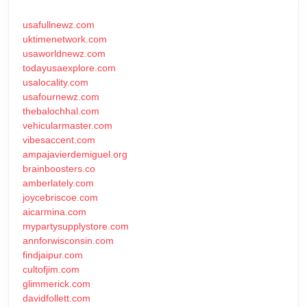
usafullnewz.com
uktimenetwork.com
usaworldnewz.com
todayusaexplore.com
usalocality.com
usafournewz.com
thebalochhal.com
vehicularmaster.com
vibesaccent.com
ampajavierdemiguel.org
brainboosters.co
amberlately.com
joycebriscoe.com
aicarmina.com
mypartysupplystore.com
annforwisconsin.com
findjaipur.com
cultofjim.com
glimmerick.com
davidfollett.com