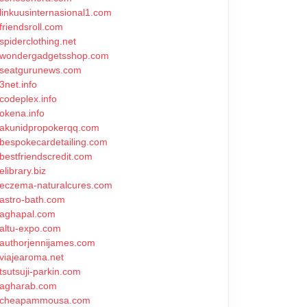
linkuusinternasional1.com
friendsroll.com
spiderclothing.net
wondergadgetsshop.com
seatgurunews.com
3net.info
codeplex.info
okena.info
akunidpropokerqq.com
bespokecardetailing.com
bestfriendscredit.com
elibrary.biz
eczema-naturalcures.com
astro-bath.com
aghapal.com
altu-expo.com
authorjennijames.com
viajearoma.net
tsutsuji-parkin.com
agharab.com
cheapammousa.com