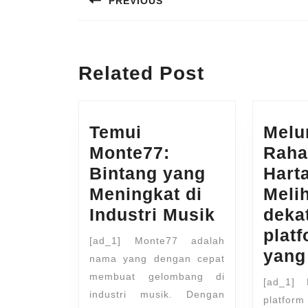
PREVIOUS
navigation
Previous
post:
Related Post
Temui
Melu
Monte77:
Raha
Bintang yang
Hart
Meningkat di
Melih
Temui
Industri Musik
deka
Monte77:
platf
[ad_1] Monte77 adalah
Bintang
yang
nama yang dengan cepat
yang
membuat gelombang di
[ad_1]
Meningkat
industri musik. Dengan
platfor