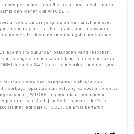
 dalam permainan, dan fitur-fitur uang tunai, petaruh
inamis dan menarik di WTOBET.
etitif dan promosi yang murah hati untuk memberi
gan bonus reguler, taruhan gratis, dan penawaran
nangan mereka dan menikmati pengalaman taruhan
T adalah tim dukungan pelanggan yang responsif.
ruhan, menghadapi masalah teknis, atau memerlukan
OBET tersedia 24/7 untuk memberikan bantuan yang
m taruhan utama bagi penggemar olahraga dan
h, berbagai opsi taruhan, peluang kompetitif, promosi
yang responsif, WTOBET memberikan pengalaman
h platform lain. Jadi, jika Anda mencari platform
dak terlihat lagi dari WTOBET. Selamat bertaruh!