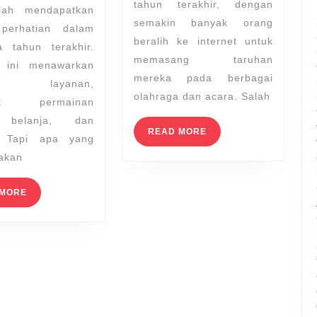
tahun terakhir, dengan
Melihat
Onli
lah mendapatkan
semakin banyak orang
lebih
perhatian dalam
beralih ke internet untuk
a tahun terakhir.
dekat
memasang taruhan
m ini menawarkan
pada
mereka pada berbagai
gai layanan,
platform
olahraga dan acara. Salah
suk permainan
online
, belanja, dan
READ
yang
READ MORE
. Tapi apa yang
MORE
populer
akan
READ
 MORE
MORE