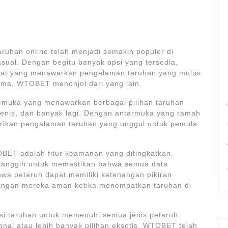
taruhan online telah menjadi semakin populer di
sual. Dengan begitu banyak opsi yang tersedia,
tepat yang menawarkan pengalaman taruhan yang mulus.
ama, WTOBET menonjol dari yang lain.
emuka yang menawarkan berbagai pilihan taruhan
 tenis, dan banyak lagi. Dengan antarmuka yang ramah
ikan pengalaman taruhan yang unggul untuk pemula
ET adalah fitur keamanan yang ditingkatkan.
i canggih untuk memastikan bahwa semua data
hwa petaruh dapat memiliki ketenangan pikiran
uangan mereka aman ketika menempatkan taruhan di
i taruhan untuk memenuhi semua jenis petaruh.
onal atau lebih banyak pilihan eksotis, WTOBET telah