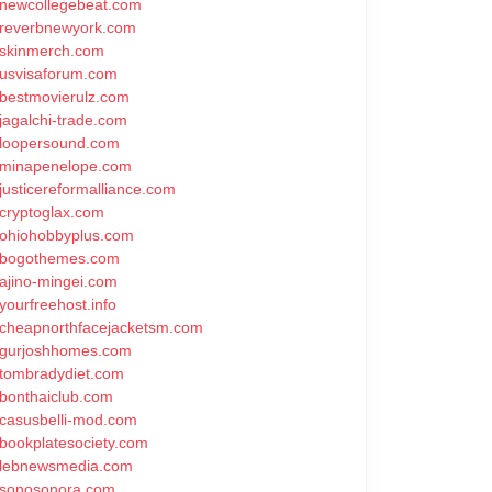
newcollegebeat.com
reverbnewyork.com
skinmerch.com
usvisaforum.com
bestmovierulz.com
jagalchi-trade.com
loopersound.com
minapenelope.com
justicereformalliance.com
cryptoglax.com
ohiohobbyplus.com
bogothemes.com
ajino-mingei.com
yourfreehost.info
cheapnorthfacejacketsm.com
gurjoshhomes.com
tombradydiet.com
bonthaiclub.com
casusbelli-mod.com
bookplatesociety.com
lebnewsmedia.com
sonosonora.com