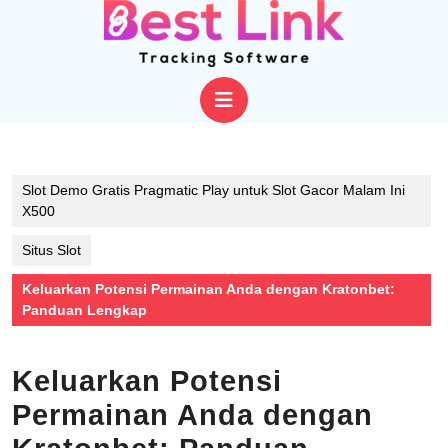
Skip
to
content
Skip
Open
to
content
Button
Slot Demo Gratis Pragmatic Play untuk Slot Gacor Malam Ini
X500
Situs Slot
Keluarkan Potensi Permainan Anda dengan Kratonbet:
Panduan Lengkap
Keluarkan Potensi
Permainan Anda dengan