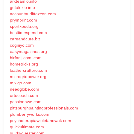
arxteamio.info
getalexio.info
accountaudittaxcon.com
prymprint.com
sportkeeda.org
besttimespend.com
careandcure.biz
cogniyo.com
easymagazines.org
hirfanjilasmi.com
hometricks.org
leathercraftpro.com
microgridpower.org
mixiqo.com
needglobe.com
ortocoach.com
passionawe.com
pittsburghpaintingprofessionals.com
plumberryworks.com
psychoterapiawioletanowak.com
quickultimate.com
quirkyquester.com