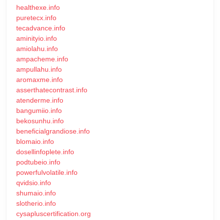
healthexe.info
puretecx.info
tecadvance.info
aminityio.info
amiolahu.info
ampacheme.info
ampullahu.info
aromaxme.info
asserthatecontrast.info
atenderme.info
bangumiio.info
bekosunhu.info
beneficialgrandiose.info
blomaio.info
dosellinfoplete.info
podtubeio.info
powerfulvolatile.info
qvidsio.info
shumaio.info
slotherio.info
cysapluscertification.org