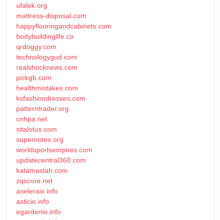
ufalek.org
mattress-disposal.com
happyflooringandcabinets.com
bodybuildinglife.co
qrdoggy.com
technologygud.com
realshocknews.com
pickgb.com
healthmistakes.com
ksfashiondresses.com
patterntrader.org
cnhpa.net
sitalotus.com
supernotes.org
worldsportsempires.com
updatecentral360.com
katamastah.com
zqscore.net
aseleraio.info
asticio.info
egardenio.info