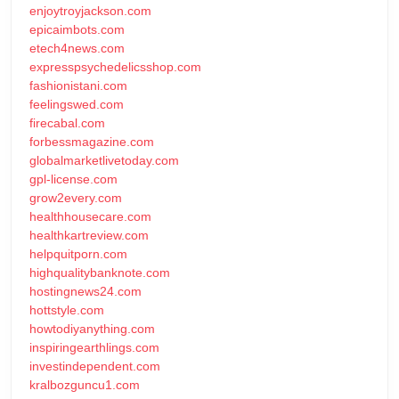
enjoytroyjackson.com
epicaimbots.com
etech4news.com
expresspsychedelicsshop.com
fashionistani.com
feelingswed.com
firecabal.com
forbessmagazine.com
globalmarketlivetoday.com
gpl-license.com
grow2every.com
healthhousecare.com
healthkartreview.com
helpquitporn.com
highqualitybanknote.com
hostingnews24.com
hottstyle.com
howtodiyanything.com
inspiringearthlings.com
investindependent.com
kralbozguncu1.com