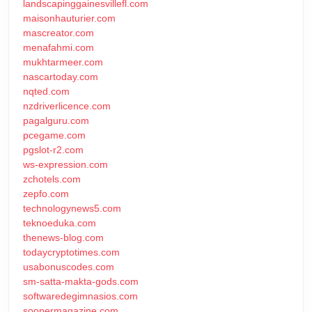
landscapinggainesvillefl.com
maisonhauturier.com
mascreator.com
menafahmi.com
mukhtarmeer.com
nascartoday.com
nqted.com
nzdriverlicence.com
pagalguru.com
pcegame.com
pgslot-r2.com
ws-expression.com
zchotels.com
zepfo.com
technologynews5.com
teknoeduka.com
thenews-blog.com
todaycryptotimes.com
usabonuscodes.com
sm-satta-makta-gods.com
softwaredegimnasios.com
soopermagazine.com