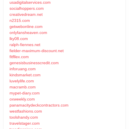
usadigitalservices.com
socialhoppers.com
creativedream.net
n2315.com
getwebonline.com
onlyfansheaven.com
lky08.com
ralph-fiennes.net
fielder-maximum-discount.net
fitfllex.com
genesisbusinesscredit.com
inforuang.com
kindsmarket.com
luvelylife.com
macramb.com
mypet-diary.com
oxweekly.com
panamacitydeckcontractors.com
westfashions.com
toolshandy.com
travelstager.com