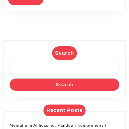
Online
MORE
Search
Search
Recent Posts
Memahami Ahlicasino: Panduan Komprehensif