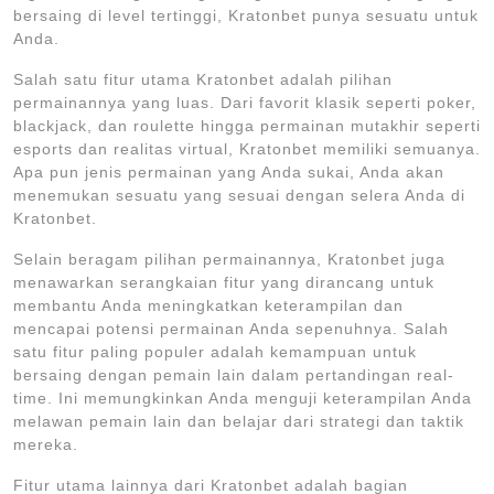
bersaing di level tertinggi, Kratonbet punya sesuatu untuk
Anda.
Salah satu fitur utama Kratonbet adalah pilihan
permainannya yang luas. Dari favorit klasik seperti poker,
blackjack, dan roulette hingga permainan mutakhir seperti
esports dan realitas virtual, Kratonbet memiliki semuanya.
Apa pun jenis permainan yang Anda sukai, Anda akan
menemukan sesuatu yang sesuai dengan selera Anda di
Kratonbet.
Selain beragam pilihan permainannya, Kratonbet juga
menawarkan serangkaian fitur yang dirancang untuk
membantu Anda meningkatkan keterampilan dan
mencapai potensi permainan Anda sepenuhnya. Salah
satu fitur paling populer adalah kemampuan untuk
bersaing dengan pemain lain dalam pertandingan real-
time. Ini memungkinkan Anda menguji keterampilan Anda
melawan pemain lain dan belajar dari strategi dan taktik
mereka.
Fitur utama lainnya dari Kratonbet adalah bagian