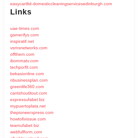
easycartltd-domesticcleaningservicesedinburgh.com
Links
uae-times.com
gamerifys.com
inspiratif.net
vsmsnetworks.com
offthem.com
ibommatv.com
techporfit.com
bekasionline.com
nbusinessplan.com
greenlife360.com
cantshoutitout.com
expressufabet.biz
mypuertoplata.net
thepioneerxpress.com
howtofixissue.com
teamufabet.biz
webfullform.com