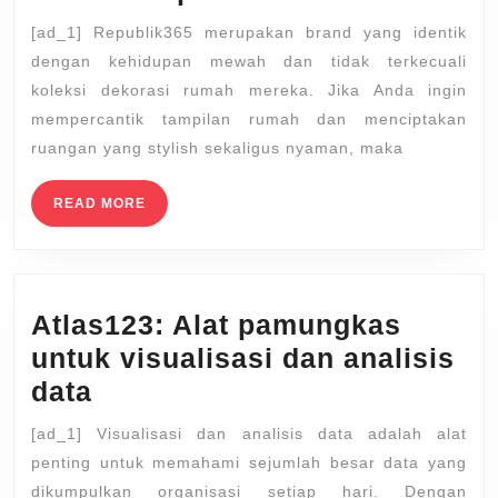
Kehidupan
[ad_1] Republik365 merupakan brand yang identik
Mewah
dengan kehidupan mewah dan tidak terkecuali
dengan
koleksi dekorasi rumah mereka. Jika Anda ingin
Koleksi
mempercantik tampilan rumah dan menciptakan
ruangan yang stylish sekaligus nyaman, maka
Dekorasi
Rumah
READ
READ MORE
Republik365
MORE
Atlas123: Alat pamungkas
untuk visualisasi dan analisis
Atlas123:
data
Alat
[ad_1] Visualisasi dan analisis data adalah alat
pamungkas
penting untuk memahami sejumlah besar data yang
untuk
dikumpulkan organisasi setiap hari. Dengan