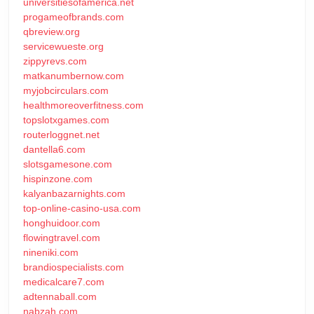
universitiesofamerica.net
progameofbrands.com
qbreview.org
servicewueste.org
zippyrevs.com
matkanumbernow.com
myjobcirculars.com
healthmoreoverfitness.com
topslotxgames.com
routerloggnet.net
dantella6.com
slotsgamesone.com
hispinzone.com
kalyanbazarnights.com
top-online-casino-usa.com
honghuidoor.com
flowingtravel.com
nineniki.com
brandiospecialists.com
medicalcare7.com
adtennaball.com
nabzah.com