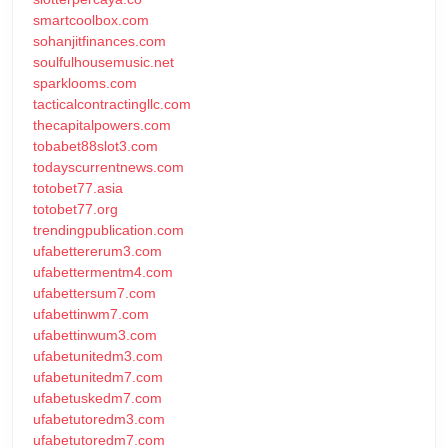
smartcoolbox.com
sohanjitfinances.com
soulfulhousemusic.net
sparklooms.com
tacticalcontractingllc.com
thecapitalpowers.com
tobabet88slot3.com
todayscurrentnews.com
totobet77.asia
totobet77.org
trendingpublication.com
ufabettererum3.com
ufabettermentm4.com
ufabettersum7.com
ufabettinwm7.com
ufabettinwum3.com
ufabetunitedm3.com
ufabetunitedm7.com
ufabetuskedm7.com
ufabetutoredm3.com
ufabetutoredm7.com