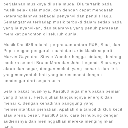
perjalanan musiknya di usia muda. Dia tertarik pada
musik sejak usia muda, dan dengan cepat mengasah
keterampilannya sebagai penyanyi dan penulis lagu.
Semangatnya terhadap musik terbukti dalam setiap nada
yang ia nyanyikan, dan suaranya yang penuh perasaan
memikat penonton di seluruh dunia.
Musik Kastil89 adalah perpaduan antara R&B, Soul, dan
Pop, dengan pengaruh mulai dari artis klasik seperti
Marvin Gaye dan Stevie Wonder hingga bintang -bintang
modern seperti Bruno Mars dan John Legend. Suaranya
akrab dan segar, dengan melodi yang menarik dan lirik
yang menyentuh hati yang beresonansi dengan
pendengar dari segala usia.
Selain bakat musiknya, Kastil89 juga merupakan pemain
yang dinamis. Pertunjukan langsungnya energik dan
menarik, dengan kehadiran panggung yang
memerintahkan perhatian. Apakah dia tampil di klub kecil
atau arena besar, Kastil89 tahu cara terhubung dengan
audiensnya dan meninggalkan mereka menginginkan
lebih.