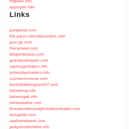
trilipohu.info
appruptio.info
Links
punjwanis.com
the-parcs-clematiscondos.com
jusu-gb.com
thecarepet.com
blogwriterplus.com
guestpostingseo.com
casinogambitpro.info
pokerplaymasters.info
courseoncourse.com
bantinbatdongsan247.com
bahednog.info
bahenxgek.info
pertamaskre.com
threadsvideoandphotodownloader.com
techgiddy.com
usalivenetwork.com
jackpotrushonline.info