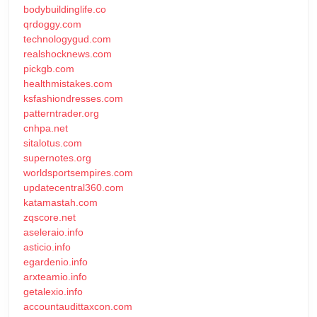
bodybuildinglife.co
qrdoggy.com
technologygud.com
realshocknews.com
pickgb.com
healthmistakes.com
ksfashiondresses.com
patterntrader.org
cnhpa.net
sitalotus.com
supernotes.org
worldsportsempires.com
updatecentral360.com
katamastah.com
zqscore.net
aseleraio.info
asticio.info
egardenio.info
arxteamio.info
getalexio.info
accountaudittaxcon.com