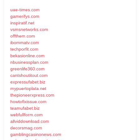
uae-times.com
gamerifys.com
inspiratif.net
vsmsnetworks.com
offthem.com
ibommatv.com
techporfit.com
bekasionline.com
nbusinessplan.com
greenlife360.com
cantshoutitout.com
expressufabet.biz
mypuertoplata.net
thepioneerxpress.com
howtofixissue.com
teamufabet.biz
webfullform.com
allviddownload.com
decorsmag.com
gamblingcasinonews.com