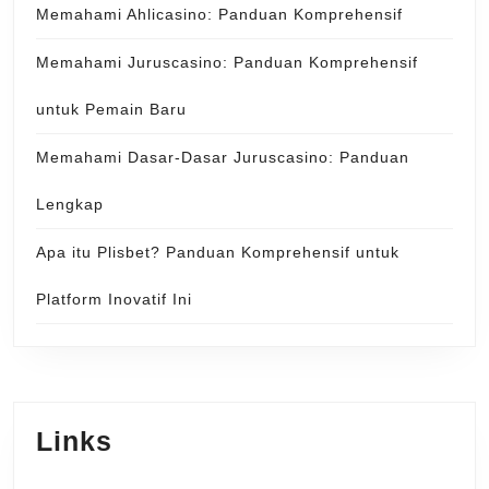
Memahami Ahlicasino: Panduan Komprehensif
Memahami Juruscasino: Panduan Komprehensif
untuk Pemain Baru
Memahami Dasar-Dasar Juruscasino: Panduan
Lengkap
Apa itu Plisbet? Panduan Komprehensif untuk
Platform Inovatif Ini
Links