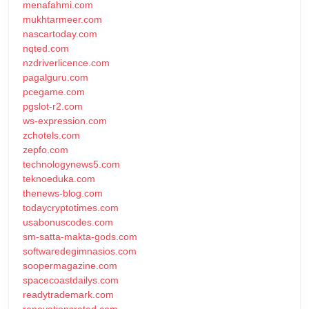
menafahmi.com
mukhtarmeer.com
nascartoday.com
nqted.com
nzdriverlicence.com
pagalguru.com
pcegame.com
pgslot-r2.com
ws-expression.com
zchotels.com
zepfo.com
technologynews5.com
teknoeduka.com
thenews-blog.com
todaycryptotimes.com
usabonuscodes.com
sm-satta-makta-gods.com
softwaredegimnasios.com
soopermagazine.com
spacecoastdailys.com
readytrademark.com