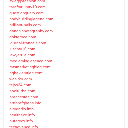
swaggyfashion.com
taraftariumtv10.com
questionquery.com
bodybuildinglegend.com
brilliant-nails.com
dandr-photography.com
dokteroce.com
journal-francais.com
justintv10.com
lawyerule.com
mediamingleseaco.com
mtsmarketingblog.com
nghekiemtien.com
wasirku.com
tejas24.com
poolturbo.com
prachestait.com
artforafghans.info
airvendio.info
healthexe.info
puretecx.info
tecadvance.info