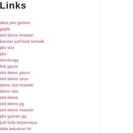
Links
situs pkv games
gaple
slot demo maxwin
bandar judi bola terbaik
pkv slot
pkv
dominoqq
link gacor
slot demo gacor
slot demo zeus
demo slot maxwin
demo slot
slot demo
slot demo pg
slot demo maxwin
pkv games qq
judi bola terpercaya
data keluaran hk