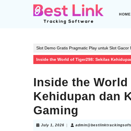
Skip
to
HOME
content
Skip
to
content
Slot Demo Gratis Pragmatic Play untuk Slot Gacor
Inside the World of Tiger298: Sekilas Kehidup
Inside the World 
Kehidupan dan K
Gaming
July
July 1, 2026
|
admin@bestlinktrackingsof
1,