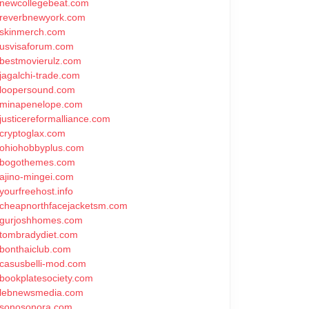
newcollegebeat.com
reverbnewyork.com
skinmerch.com
usvisaforum.com
bestmovierulz.com
jagalchi-trade.com
loopersound.com
minapenelope.com
justicereformalliance.com
cryptoglax.com
ohiohobbyplus.com
bogothemes.com
ajino-mingei.com
yourfreehost.info
cheapnorthfacejacketsm.com
gurjoshhomes.com
tombradydiet.com
bonthaiclub.com
casusbelli-mod.com
bookplatesociety.com
lebnewsmedia.com
sonosonora.com