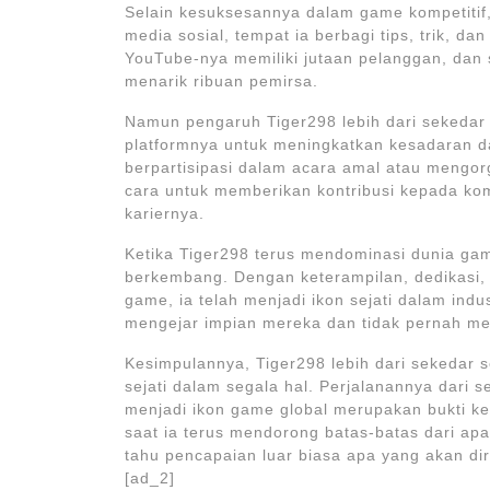
Selain kesuksesannya dalam game kompetitif
media sosial, tempat ia berbagi tips, trik,
YouTube-nya memiliki jutaan pelanggan, dan 
menarik ribuan pemirsa.
Namun pengaruh Tiger298 lebih dari sekeda
platformnya untuk meningkatkan kesadaran d
berpartisipasi dalam acara amal atau mengor
cara untuk memberikan kontribusi kepada ko
kariernya.
Ketika Tiger298 terus mendominasi dunia ga
berkembang. Dengan keterampilan, dedikasi, 
game, ia telah menjadi ikon sejati dalam ind
mengejar impian mereka dan tidak pernah m
Kesimpulannya, Tiger298 lebih dari sekedar s
sejati dalam segala hal. Perjalanannya dari
menjadi ikon game global merupakan bukti ke
saat ia terus mendorong batas-batas dari apa
tahu pencapaian luar biasa apa yang akan di
[ad_2]