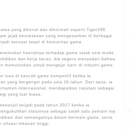
nama yang dikenal dan dihormati seperti Tiger298.
kam jejak kesuksesan yang mengesankan di berbagai
jadi sensasi sejati di komunitas game.
 menemukan hasratnya terhadap game sejak usia muda.
idikan dan kerja keras, dia segera menyadari bahwa
an memutuskan untuk mengejar karir di industri game.
 luas di kancah game kompetitif ketika ia
 yang bergengsi pada usia 16 tahun. Dari sana, ia
turnamen internasional, mendapatkan reputasi sebagai
egi yang luar biasa.
enonjol terjadi pada tahun 2017 ketika ia
ngukuhkan statusnya sebagai salah satu pemain top
edikasi dan semangatnya dalam bermain game, serta
situasi tekanan tinggi.