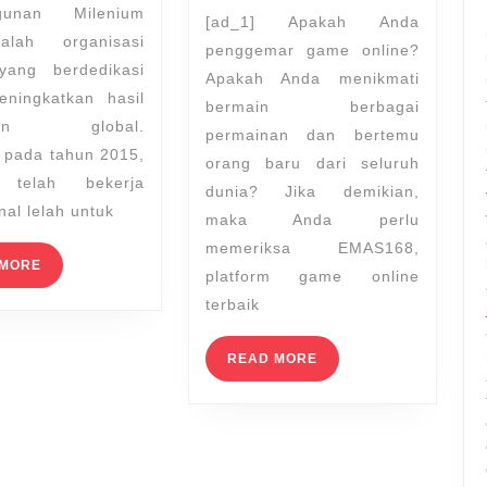
Menuju
Manfaat
gunan Milenium
[ad_1] Apakah Anda
Masa
EMAS168:
alah organisasi
penggemar game online?
 yang berdedikasi
Depan
Platform
Apakah Anda menikmati
eningkatkan hasil
yang
Permainan
bermain berbagai
atan global.
permainan dan bertemu
Lebih
Online
n pada tahun 2015,
orang baru dari seluruh
Sehat
Terbesar
telah bekerja
dunia? Jika demikian,
nal lelah untuk
maka Anda perlu
memeriksa EMAS168,
READ
 MORE
platform game online
MORE
terbaik
READ
READ MORE
MORE