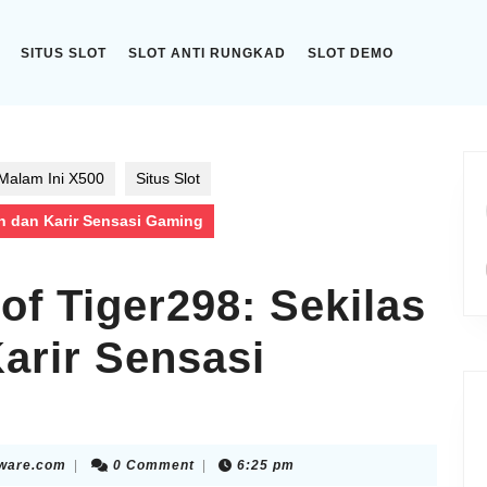
SITUS SLOT
SLOT ANTI RUNGKAD
SLOT DEMO
 Malam Ini X500
Situs Slot
an dan Karir Sensasi Gaming
of Tiger298: Sekilas
arir Sensasi
admin@bestlinktrackingsoftware.com
tware.com
|
0 Comment
|
6:25 pm