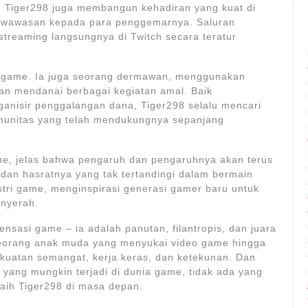
, Tiger298 juga membangun kehadiran yang kuat di
 dan wawasan kepada para penggemarnya. Saluran
streaming langsungnya di Twitch secara teratur
r game. Ia juga seorang dermawan, menggunakan
an mendanai berbagai kegiatan amal. Baik
ganisir penggalangan dana, Tiger298 selalu mencari
munitas yang telah mendukungnya sepanjang
me, jelas bahwa pengaruh dan pengaruhnya akan terus
dan hasratnya yang tak tertandingi dalam bermain
ustri game, menginspirasi generasi gamer baru untuk
enyerah.
ensasi game – ia adalah panutan, filantropis, dan juara
 seorang anak muda yang menyukai video game hingga
kuatan semangat, kerja keras, dan ketekunan. Dan
 yang mungkin terjadi di dunia game, tidak ada yang
raih Tiger298 di masa depan.