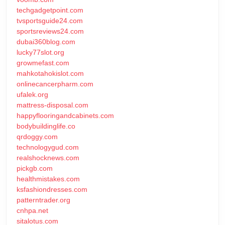
techgadgetpoint.com
tvsportsguide24.com
sportsreviews24.com
dubai360blog.com
lucky77slot.org
growmefast.com
mahkotahokislot.com
onlinecancerpharm.com
ufalek.org
mattress-disposal.com
happyflooringandcabinets.com
bodybuildinglife.co
qrdoggy.com
technologygud.com
realshocknews.com
pickgb.com
healthmistakes.com
ksfashiondresses.com
patterntrader.org
cnhpa.net
sitalotus.com