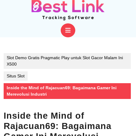
Skip
to
content
Skip
Open
to
content
Button
Slot Demo Gratis Pragmatic Play untuk Slot Gacor Malam Ini
X500
Situs Slot
Inside the Mind of Rajacuan69: Bagaimana Gamer Ini
Merevolusi Industri
Inside the Mind of
Rajacuan69: Bagaimana