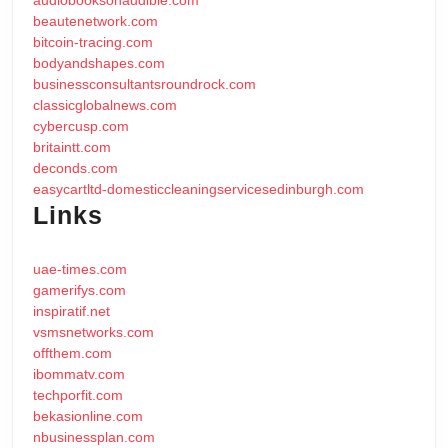
audiobooksonaudible.com
beautenetwork.com
bitcoin-tracing.com
bodyandshapes.com
businessconsultantsroundrock.com
classicglobalnews.com
cybercusp.com
britaintt.com
deconds.com
easycartltd-domesticcleaningservicesedinburgh.com
Links
uae-times.com
gamerifys.com
inspiratif.net
vsmsnetworks.com
offthem.com
ibommatv.com
techporfit.com
bekasionline.com
nbusinessplan.com