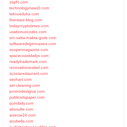
zepfo.com
technologynews5.com
teknoeduka.com
thenews-blog.com
todaycryptotimes.com
usabonuscodes.com
sm-satta-makta-gods.com
softwaredegimnasios.com
soopermagazine.com
spacecoastdailys.com
readytrademark.com
renovationsrated.com
scoziarestaurant.com
seohart.com
set-cleaning.com
promodesignai.com
publicistspaper.com
quindaily.com
abosulte.com
aiverse24.com
anubella.com