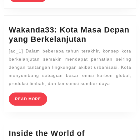
MORE
Wakanda33: Kota Masa Depan
Wakanda33:
yang Berkelanjutan
Kota
[ad_1] Dalam beberapa tahun terakhir, konsep kota
Masa
berkelanjutan semakin mendapat perhatian seiring
Depan
dengan tantangan lingkungan akibat urbanisasi. Kota
yang
menyumbang sebagian besar emisi karbon global,
produksi limbah, dan konsumsi sumber daya.
Berkelanjuta
READ
READ MORE
MORE
Inside the World of