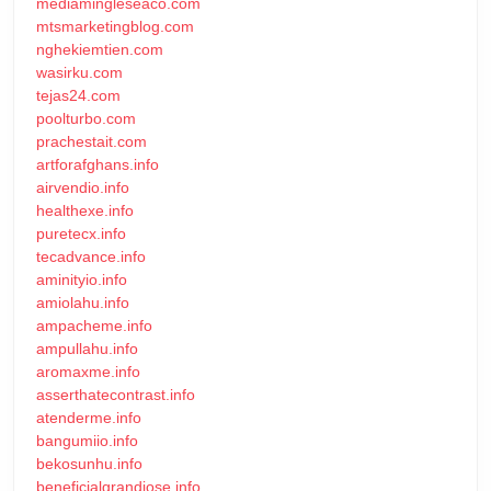
mediamingleseaco.com
mtsmarketingblog.com
nghekiemtien.com
wasirku.com
tejas24.com
poolturbo.com
prachestait.com
artforafghans.info
airvendio.info
healthexe.info
puretecx.info
tecadvance.info
aminityio.info
amiolahu.info
ampacheme.info
ampullahu.info
aromaxme.info
asserthatecontrast.info
atenderme.info
bangumiio.info
bekosunhu.info
beneficialgrandiose.info