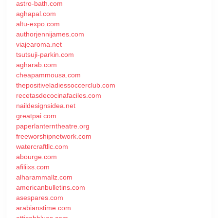
astro-bath.com
aghapal.com
altu-expo.com
authorjennijames.com
viajearoma.net
tsutsuji-parkin.com
agharab.com
cheapammousa.com
thepositiveladiessoccerclub.com
recetasdecocinafaciles.com
naildesignsidea.net
greatpai.com
paperlanterntheatre.org
freeworshipnetwork.com
watercraftllc.com
abourge.com
afiliixs.com
alharammallz.com
americanbulletins.com
asespares.com
arabianstime.com