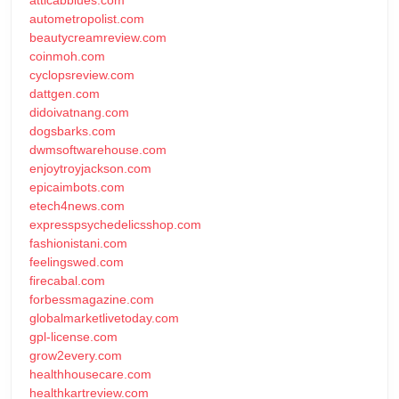
atticabblues.com
autometropolist.com
beautycreamreview.com
coinmoh.com
cyclopsreview.com
dattgen.com
didoivatnang.com
dogsbarks.com
dwmsoftwarehouse.com
enjoytroyjackson.com
epicaimbots.com
etech4news.com
expresspsychedelicsshop.com
fashionistani.com
feelingswed.com
firecabal.com
forbessmagazine.com
globalmarketlivetoday.com
gpl-license.com
grow2every.com
healthhousecare.com
healthkartreview.com