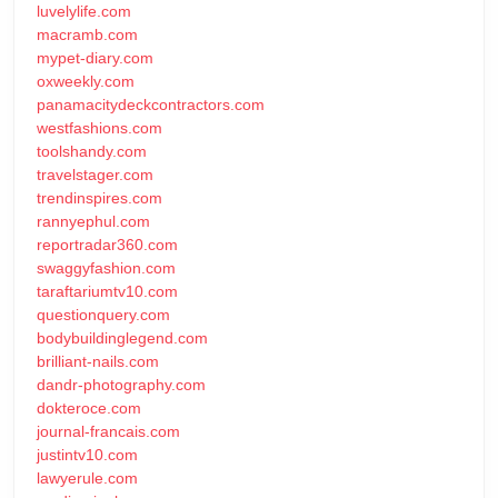
luvelylife.com
macramb.com
mypet-diary.com
oxweekly.com
panamacitydeckcontractors.com
westfashions.com
toolshandy.com
travelstager.com
trendinspires.com
rannyephul.com
reportradar360.com
swaggyfashion.com
taraftariumtv10.com
questionquery.com
bodybuildinglegend.com
brilliant-nails.com
dandr-photography.com
dokteroce.com
journal-francais.com
justintv10.com
lawyerule.com