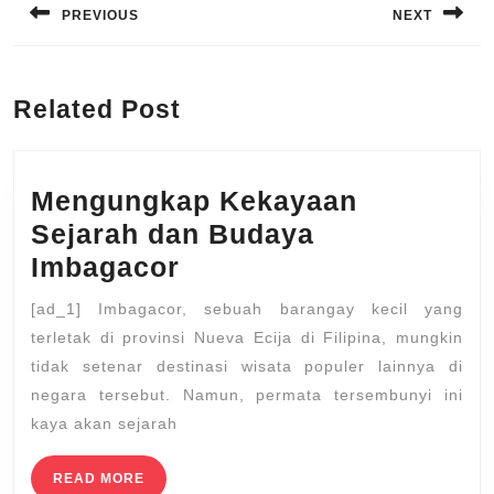
navigation
PREVIOUS
NEXT
Previous
Next
post:
post:
Related Post
Mengungkap Kekayaan
Sejarah dan Budaya
Mengungkap
Imbagacor
Kekayaan
[ad_1] Imbagacor, sebuah barangay kecil yang
Sejarah
terletak di provinsi Nueva Ecija di Filipina, mungkin
dan
tidak setenar destinasi wisata populer lainnya di
Budaya
negara tersebut. Namun, permata tersembunyi ini
kaya akan sejarah
Imbagacor
READ
READ MORE