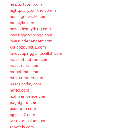
helpquitporn.com
highqualitybanknote.com
hostingnews24.com
hottstyle.com
howtodiyanything.com
inspiringearthlings.com
investindependent.com
kralbozguncu1.com
landscapinggainesvillefl.com
maisonhauturier.com
mascreator.com
menafahmi.com
mukhtarmeer.com
nascartoday.com
nqted.com
nzdriverlicence.com
pagalguru.com
pcegame.com
pgslot-r2.com
ws-expression.com
zchotels.com