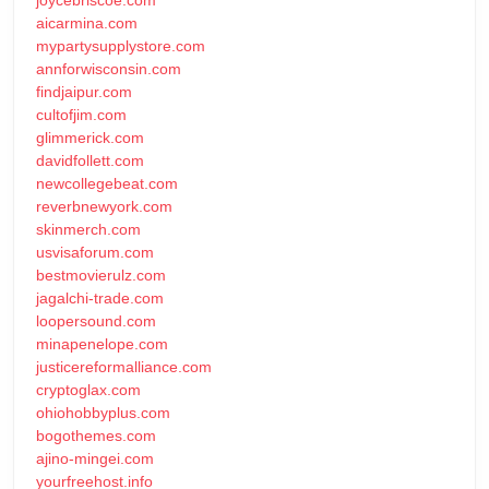
joycebriscoe.com
aicarmina.com
mypartysupplystore.com
annforwisconsin.com
findjaipur.com
cultofjim.com
glimmerick.com
davidfollett.com
newcollegebeat.com
reverbnewyork.com
skinmerch.com
usvisaforum.com
bestmovierulz.com
jagalchi-trade.com
loopersound.com
minapenelope.com
justicereformalliance.com
cryptoglax.com
ohiohobbyplus.com
bogothemes.com
ajino-mingei.com
yourfreehost.info