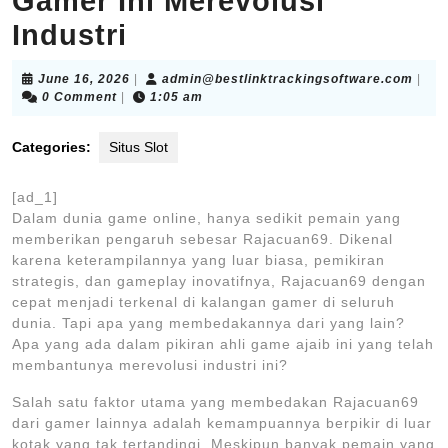
Gamer Ini Merevolusi
Industri
June
admi
June 16, 2026
|
admin@bestlinktrackingsoftware.com
|
16,
0 Comment
|
1:05 am
2026
Categories:
Situs Slot
[ad_1]
Dalam dunia game online, hanya sedikit pemain yang
memberikan pengaruh sebesar Rajacuan69. Dikenal
karena keterampilannya yang luar biasa, pemikiran
strategis, dan gameplay inovatifnya, Rajacuan69 dengan
cepat menjadi terkenal di kalangan gamer di seluruh
dunia. Tapi apa yang membedakannya dari yang lain?
Apa yang ada dalam pikiran ahli game ajaib ini yang telah
membantunya merevolusi industri ini?
Salah satu faktor utama yang membedakan Rajacuan69
dari gamer lainnya adalah kemampuannya berpikir di luar
kotak yang tak tertandingi. Meskipun banyak pemain yang