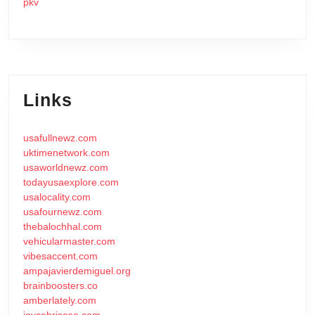
pkv
Links
usafullnewz.com
uktimenetwork.com
usaworldnewz.com
todayusaexplore.com
usalocality.com
usafournewz.com
thebalochhal.com
vehicularmaster.com
vibesaccent.com
ampajavierdemiguel.org
brainboosters.co
amberlately.com