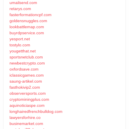
umailsend.com
retarys.com
fasterformationcpf.com
goldensnuggles.com
lookbattlemap.com
buyrdpservice.com
yesport.net
tostylo.com
yougetthat.net
sportsnetclub.com
newbestcrypto.com
oxfordsave.com
iclassicgames.com
saung-artikel.com
fasthokivip2.com
observersports.com
cryptominingplus.com
aquinoticiaspe.com
longhairedfrenchbulldog.com
lawyersforhire.co
businemarket.com