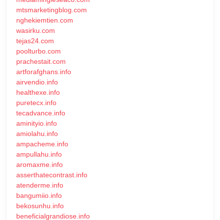
mtsmarketingblog.com
nghekiemtien.com
wasirku.com
tejas24.com
poolturbo.com
prachestait.com
artforafghans.info
airvendio.info
healthexe.info
puretecx.info
tecadvance.info
aminityio.info
amiolahu.info
ampacheme.info
ampullahu.info
aromaxme.info
asserthatecontrast.info
atenderme.info
bangumiio.info
bekosunhu.info
beneficialgrandiose.info