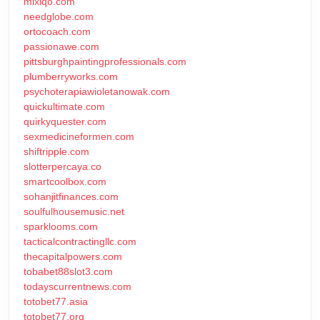
mixiqo.com
needglobe.com
ortocoach.com
passionawe.com
pittsburghpaintingprofessionals.com
plumberryworks.com
psychoterapiawioletanowak.com
quickultimate.com
quirkyquester.com
sexmedicineformen.com
shiftripple.com
slotterpercaya.co
smartcoolbox.com
sohanjitfinances.com
soulfulhousemusic.net
sparklooms.com
tacticalcontractingllc.com
thecapitalpowers.com
tobabet88slot3.com
todayscurrentnews.com
totobet77.asia
totobet77.org