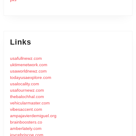
Links
usafullnewz.com
uktimenetwork.com
usaworldnewz.com
todayusaexplore.com
usalocality.com
usafournewz.com
thebalochhal.com
vehicularmaster.com
vibesaccent.com
ampajavierdemiguel.org
brainboosters.co
amberlately.com
joycebriscoe.com