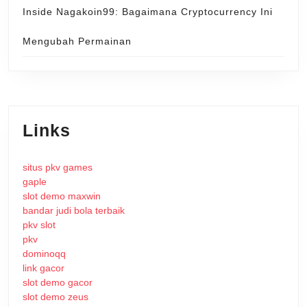
Inside Nagakoin99: Bagaimana Cryptocurrency Ini
Mengubah Permainan
Links
situs pkv games
gaple
slot demo maxwin
bandar judi bola terbaik
pkv slot
pkv
dominoqq
link gacor
slot demo gacor
slot demo zeus