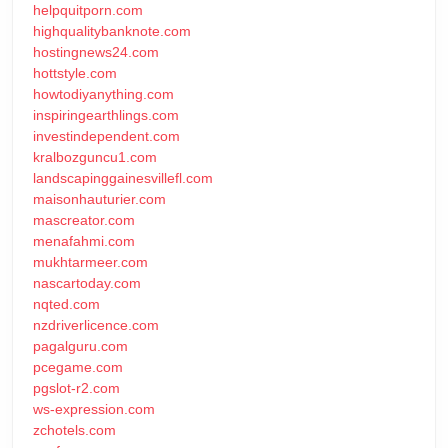
helpquitporn.com
highqualitybanknote.com
hostingnews24.com
hottstyle.com
howtodiyanything.com
inspiringearthlings.com
investindependent.com
kralbozguncu1.com
landscapinggainesvillefl.com
maisonhauturier.com
mascreator.com
menafahmi.com
mukhtarmeer.com
nascartoday.com
nqted.com
nzdriverlicence.com
pagalguru.com
pcegame.com
pgslot-r2.com
ws-expression.com
zchotels.com