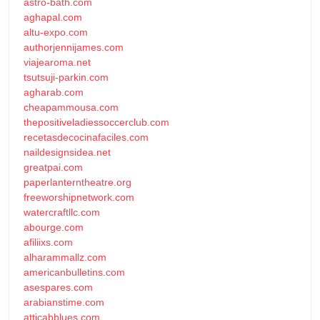
astro-bath.com
aghapal.com
altu-expo.com
authorjennijames.com
viajearoma.net
tsutsuji-parkin.com
agharab.com
cheapammousa.com
thepositiveladiessoccerclub.com
recetasdecocinafaciles.com
naildesignsidea.net
greatpai.com
paperlanterntheatre.org
freeworshipnetwork.com
watercraftllc.com
abourge.com
afiliixs.com
alharammallz.com
americanbulletins.com
asespares.com
arabianstime.com
atticabblues.com