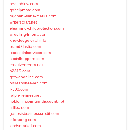
healthblow.com
gohelpmate.com
rajdhani-satta-matka.com
writerscraft.net
elearning-childprotection.com
wrestling4mena.com
knowledgeforall.info
brand2lastio.com
usadigitalservices.com
socialhoppers.com
creativedream.net
n2315.com
getwebonline.com
onlyfansheaven.com
lky08.com
ralph-fiennes.net
fielder-maximum-discount.net
fitfllex.com
genesisbusinesscredit.com
inforuang.com
kindsmarket.com