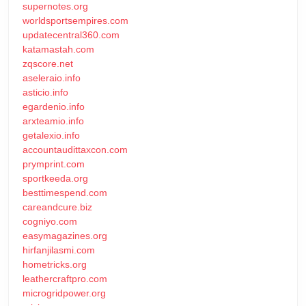
supernotes.org
worldsportsempires.com
updatecentral360.com
katamastah.com
zqscore.net
aseleraio.info
asticio.info
egardenio.info
arxteamio.info
getalexio.info
accountaudittaxcon.com
prymprint.com
sportkeeda.org
besttimespend.com
careandcure.biz
cogniyo.com
easymagazines.org
hirfanjilasmi.com
hometricks.org
leathercraftpro.com
microgridpower.org