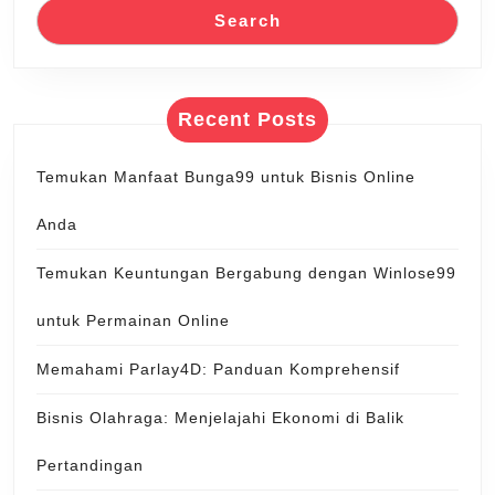
Search
Recent Posts
Temukan Manfaat Bunga99 untuk Bisnis Online
Anda
Temukan Keuntungan Bergabung dengan Winlose99
untuk Permainan Online
Memahami Parlay4D: Panduan Komprehensif
Bisnis Olahraga: Menjelajahi Ekonomi di Balik
Pertandingan