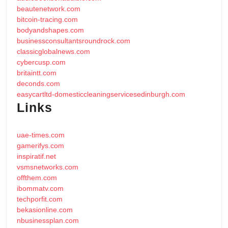
beautenetwork.com
bitcoin-tracing.com
bodyandshapes.com
businessconsultantsroundrock.com
classicglobalnews.com
cybercusp.com
britaintt.com
deconds.com
easycartltd-domesticcleaningservicesedinburgh.com
Links
uae-times.com
gamerifys.com
inspiratif.net
vsmsnetworks.com
offthem.com
ibommatv.com
techporfit.com
bekasionline.com
nbusinessplan.com