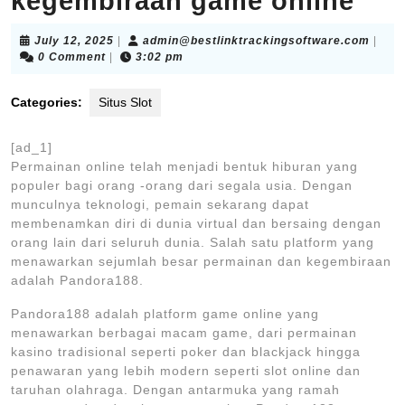
kegembiraan game online
July
admin
July 12, 2025
|
admin@bestlinktrackingsoftware.com
|
12,
0 Comment
|
3:02 pm
2025
Categories:
Situs Slot
[ad_1]
Permainan online telah menjadi bentuk hiburan yang
populer bagi orang -orang dari segala usia. Dengan
munculnya teknologi, pemain sekarang dapat
membenamkan diri di dunia virtual dan bersaing dengan
orang lain dari seluruh dunia. Salah satu platform yang
menawarkan sejumlah besar permainan dan kegembiraan
adalah Pandora188.
Pandora188 adalah platform game online yang
menawarkan berbagai macam game, dari permainan
kasino tradisional seperti poker dan blackjack hingga
penawaran yang lebih modern seperti slot online dan
taruhan olahraga. Dengan antarmuka yang ramah