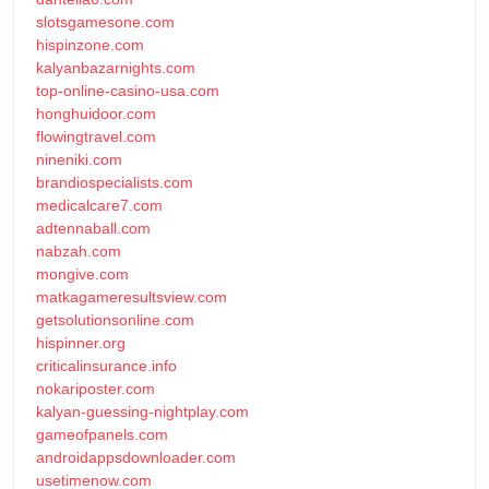
slotsgamesone.com
hispinzone.com
kalyanbazarnights.com
top-online-casino-usa.com
honghuidoor.com
flowingtravel.com
nineniki.com
brandiospecialists.com
medicalcare7.com
adtennaball.com
nabzah.com
mongive.com
matkagameresultsview.com
getsolutionsonline.com
hispinner.org
criticalinsurance.info
nokariposter.com
kalyan-guessing-nightplay.com
gameofpanels.com
androidappsdownloader.com
usetimenow.com