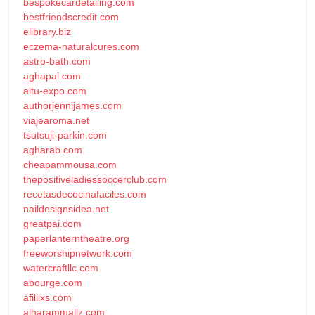
bespokecardetailing.com
bestfriendscredit.com
elibrary.biz
eczema-naturalcures.com
astro-bath.com
aghapal.com
altu-expo.com
authorjennijames.com
viajearoma.net
tsutsuji-parkin.com
agharab.com
cheapammousa.com
thepositiveladiessoccerclub.com
recetasdecocinafaciles.com
naildesignsidea.net
greatpai.com
paperlanterntheatre.org
freeworshipnetwork.com
watercraftllc.com
abourge.com
afiliixs.com
alharammallz.com