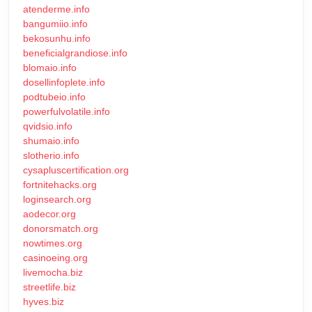
atenderme.info
bangumiio.info
bekosunhu.info
beneficialgrandiose.info
blomaio.info
dosellinfoplete.info
podtubeio.info
powerfulvolatile.info
qvidsio.info
shumaio.info
slotherio.info
cysapluscertification.org
fortnitehacks.org
loginsearch.org
aodecor.org
donorsmatch.org
nowtimes.org
casinoeing.org
livemocha.biz
streetlife.biz
hyves.biz