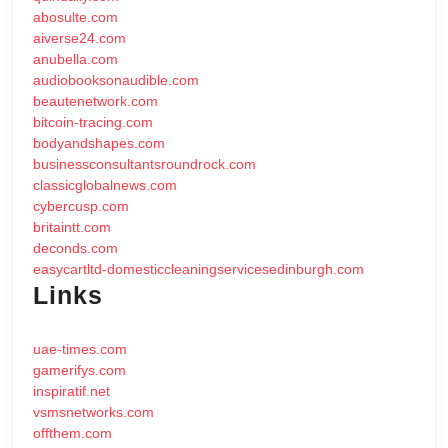
abosulte.com
aiverse24.com
anubella.com
audiobooksonaudible.com
beautenetwork.com
bitcoin-tracing.com
bodyandshapes.com
businessconsultantsroundrock.com
classicglobalnews.com
cybercusp.com
britaintt.com
deconds.com
easycartltd-domesticcleaningservicesedinburgh.com
Links
uae-times.com
gamerifys.com
inspiratif.net
vsmsnetworks.com
offthem.com