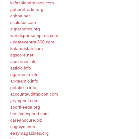
ksfashiondresses.com
patterntrader.org
cnhpa.net
sitalotus.com
supernotes.org
worldsportsempires.com
updatecentral360.com
katamastah.com
zqscore.net
aseleraio.info
asticio.info
egardenio.info
arxteamio.info
getalexio.info
accountaudittaxcon.com
prymprint.com
sportkeeda.org
besttimespend.com
careandcure.biz
cogniyo.com
easymagazines.org