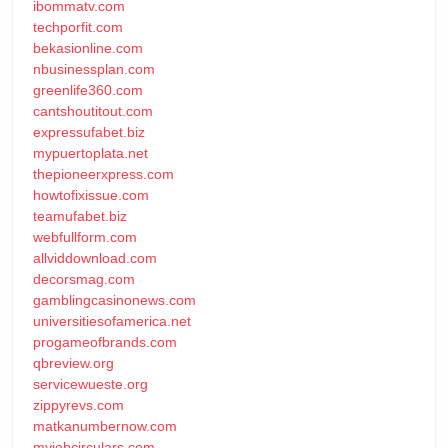
ibommatv.com
techporfit.com
bekasionline.com
nbusinessplan.com
greenlife360.com
cantshoutitout.com
expressufabet.biz
mypuertoplata.net
thepioneerxpress.com
howtofixissue.com
teamufabet.biz
webfullform.com
allviddownload.com
decorsmag.com
gamblingcasinonews.com
universitiesofamerica.net
progameofbrands.com
qbreview.org
servicewueste.org
zippyrevs.com
matkanumbernow.com
myjobcirculars.com