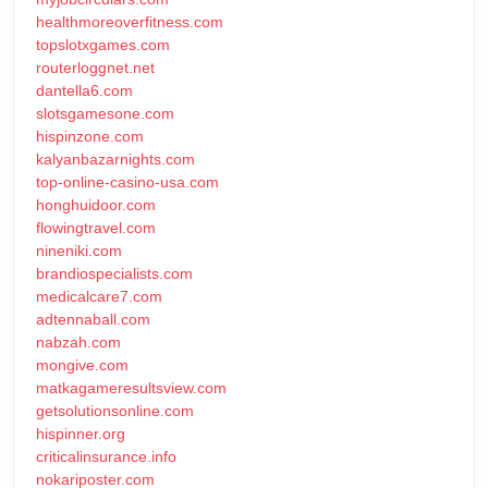
healthmoreoverfitness.com
topslotxgames.com
routerloggnet.net
dantella6.com
slotsgamesone.com
hispinzone.com
kalyanbazarnights.com
top-online-casino-usa.com
honghuidoor.com
flowingtravel.com
nineniki.com
brandiospecialists.com
medicalcare7.com
adtennaball.com
nabzah.com
mongive.com
matkagameresultsview.com
getsolutionsonline.com
hispinner.org
criticalinsurance.info
nokariposter.com