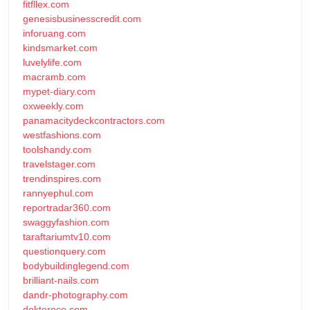
fitfllex.com
genesisbusinesscredit.com
inforuang.com
kindsmarket.com
luvelylife.com
macramb.com
mypet-diary.com
oxweekly.com
panamacitydeckcontractors.com
westfashions.com
toolshandy.com
travelstager.com
trendinspires.com
rannyephul.com
reportradar360.com
swaggyfashion.com
taraftariumtv10.com
questionquery.com
bodybuildinglegend.com
brilliant-nails.com
dandr-photography.com
dokteroce.com