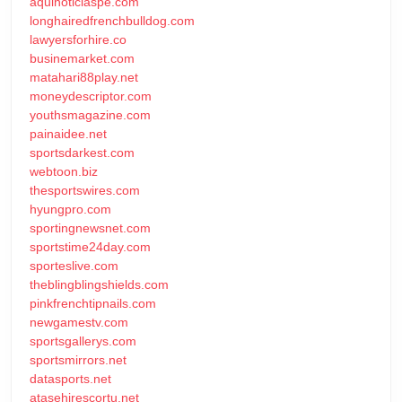
aquinoticiaspe.com
longhairedfrenchbulldog.com
lawyersforhire.co
businemarket.com
matahari88play.net
moneydescriptor.com
youthsmagazine.com
painaidee.net
sportsdarkest.com
webtoon.biz
thesportswires.com
hyungpro.com
sportingnewsnet.com
sportstime24day.com
sporteslive.com
theblingblingshields.com
pinkfrenchtipnails.com
newgamestv.com
sportsgallerys.com
sportsmirrors.net
datasports.net
atasehirescortu.net