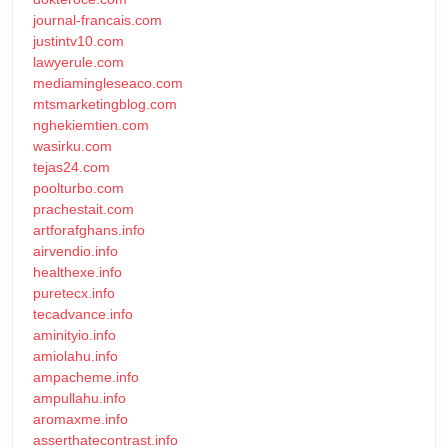
journal-francais.com
justintv10.com
lawyerule.com
mediamingleseaco.com
mtsmarketingblog.com
nghekiemtien.com
wasirku.com
tejas24.com
poolturbo.com
prachestait.com
artforafghans.info
airvendio.info
healthexe.info
puretecx.info
tecadvance.info
aminityio.info
amiolahu.info
ampacheme.info
ampullahu.info
aromaxme.info
asserthatecontrast.info