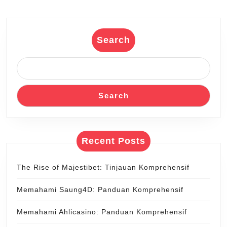
Search
Search
Recent Posts
The Rise of Majestibet: Tinjauan Komprehensif
Memahami Saung4D: Panduan Komprehensif
Memahami Ahlicasino: Panduan Komprehensif