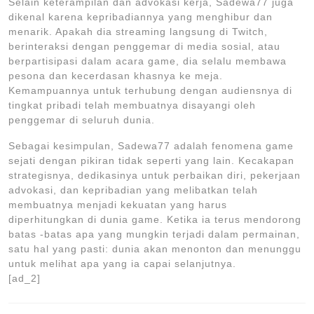
Selain keterampilan dan advokasi kerja, Sadewa77 juga
dikenal karena kepribadiannya yang menghibur dan
menarik. Apakah dia streaming langsung di Twitch,
berinteraksi dengan penggemar di media sosial, atau
berpartisipasi dalam acara game, dia selalu membawa
pesona dan kecerdasan khasnya ke meja.
Kemampuannya untuk terhubung dengan audiensnya di
tingkat pribadi telah membuatnya disayangi oleh
penggemar di seluruh dunia.
Sebagai kesimpulan, Sadewa77 adalah fenomena game
sejati dengan pikiran tidak seperti yang lain. Kecakapan
strategisnya, dedikasinya untuk perbaikan diri, pekerjaan
advokasi, dan kepribadian yang melibatkan telah
membuatnya menjadi kekuatan yang harus
diperhitungkan di dunia game. Ketika ia terus mendorong
batas -batas apa yang mungkin terjadi dalam permainan,
satu hal yang pasti: dunia akan menonton dan menunggu
untuk melihat apa yang ia capai selanjutnya.
[ad_2]
Post