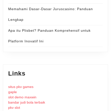
Memahami Dasar-Dasar Juruscasino: Panduan
Lengkap
Apa itu Plisbet? Panduan Komprehensif untuk
Platform Inovatif Ini
Links
situs pkv games
gaple
slot demo maxwin
bandar judi bola terbaik
pkv slot