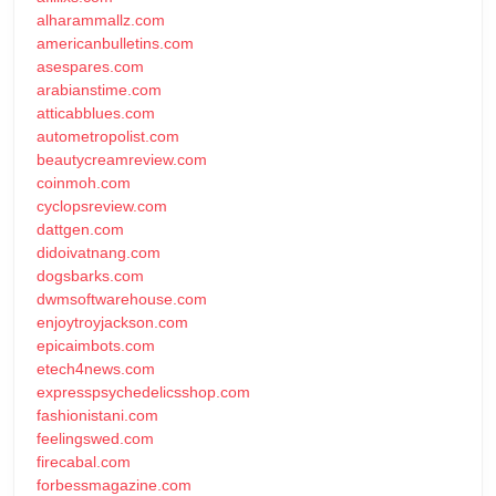
alharammallz.com
americanbulletins.com
asespares.com
arabianstime.com
atticabblues.com
autometropolist.com
beautycreamreview.com
coinmoh.com
cyclopsreview.com
dattgen.com
didoivatnang.com
dogsbarks.com
dwmsoftwarehouse.com
enjoytroyjackson.com
epicaimbots.com
etech4news.com
expresspsychedelicsshop.com
fashionistani.com
feelingswed.com
firecabal.com
forbessmagazine.com