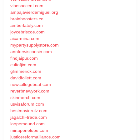
vibesaccent.com
ampajavierdemiguel.org
brainboosters.co
amberlately.com
joycebriscoe.com
aicarmina.com
mypartysupplystore.com
annforwisconsin.com
findjaipur.com
cultofjim.com
glimmerick.com
davidfollett.com
newcollegebeat.com
reverbnewyork.com
skinmerch.com
usvisaforum.com
bestmovierulz.com
jagalchi-trade.com
loopersound.com
minapenelope.com
justicereformalliance.com