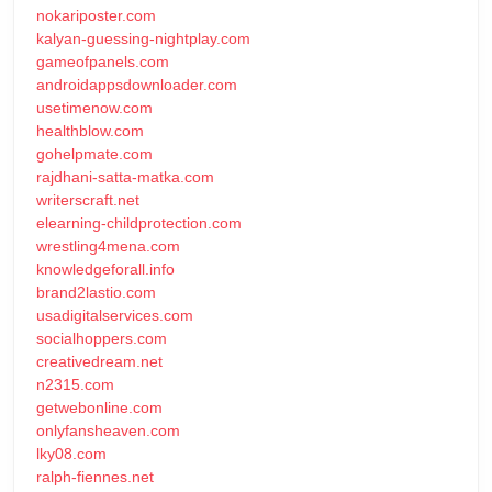
nokariposter.com
kalyan-guessing-nightplay.com
gameofpanels.com
androidappsdownloader.com
usetimenow.com
healthblow.com
gohelpmate.com
rajdhani-satta-matka.com
writerscraft.net
elearning-childprotection.com
wrestling4mena.com
knowledgeforall.info
brand2lastio.com
usadigitalservices.com
socialhoppers.com
creativedream.net
n2315.com
getwebonline.com
onlyfansheaven.com
lky08.com
ralph-fiennes.net