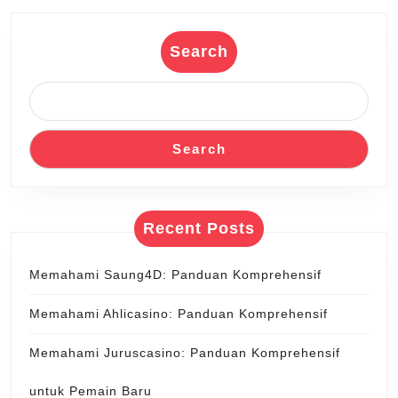
Search
Search
Recent Posts
Memahami Saung4D: Panduan Komprehensif
Memahami Ahlicasino: Panduan Komprehensif
Memahami Juruscasino: Panduan Komprehensif
untuk Pemain Baru