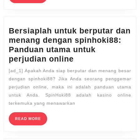
di
MORE
komunitas
game
Bersiaplah untuk berputar dan
menang dengan spinhoki88:
Panduan utama untuk
Bersiaplah
perjudian online
untuk
[ad_1] Apakah Anda siap berputar dan menang besar
berputar
dengan spinhoki88? Jika Anda seorang penggemar
dan
perjudian online, maka ini adalah panduan utama
menang
untuk Anda. SpinHoki88 adalah kasino online
terkemuka yang menawarkan
dengan
spinhoki88:
READ
READ MORE
Panduan
MORE
utama