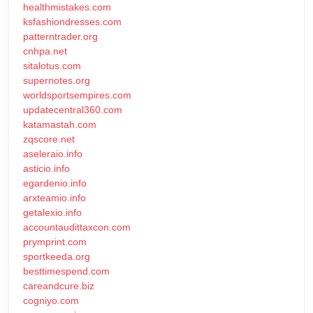
healthmistakes.com
ksfashiondresses.com
patterntrader.org
cnhpa.net
sitalotus.com
supernotes.org
worldsportsempires.com
updatecentral360.com
katamastah.com
zqscore.net
aseleraio.info
asticio.info
egardenio.info
arxteamio.info
getalexio.info
accountaudittaxcon.com
prymprint.com
sportkeeda.org
besttimespend.com
careandcure.biz
cogniyo.com