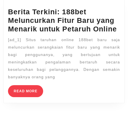
untuk
perjudian
Berita Terkini: 188bet
online
Meluncurkan Fitur Baru yang
Ber
Menarik untuk Petaruh Online
Ter
[ad_1] Situs taruhan online 188bet baru saja
18
meluncurkan serangkaian fitur baru yang menarik
Me
bagi penggunanya, yang bertujuan untuk
Fit
meningkatkan pengalaman bertaruh secara
keseluruhan bagi pelanggannya. Dengan semakin
Ba
banyaknya orang yang
ya
Me
READ
READ MORE
un
MORE
Pe
On