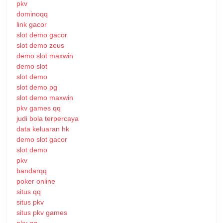
pkv
dominoqq
link gacor
slot demo gacor
slot demo zeus
demo slot maxwin
demo slot
slot demo
slot demo pg
slot demo maxwin
pkv games qq
judi bola terpercaya
data keluaran hk
demo slot gacor
slot demo
pkv
bandarqq
poker online
situs qq
situs pkv
situs pkv games