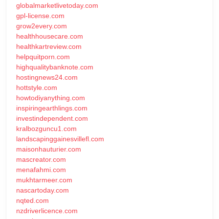
globalmarketlivetoday.com
gpl-license.com
grow2every.com
healthhousecare.com
healthkartreview.com
helpquitporn.com
highqualitybanknote.com
hostingnews24.com
hottstyle.com
howtodiyanything.com
inspiringearthlings.com
investindependent.com
kralbozguncu1.com
landscapinggainesvillefl.com
maisonhauturier.com
mascreator.com
menafahmi.com
mukhtarmeer.com
nascartoday.com
nqted.com
nzdriverlicence.com