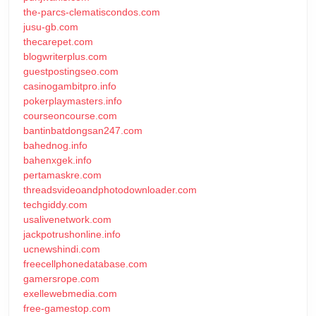
the-parcs-clematiscondos.com
jusu-gb.com
thecarepet.com
blogwriterplus.com
guestpostingseo.com
casinogambitpro.info
pokerplaymasters.info
courseoncourse.com
bantinbatdongsan247.com
bahednog.info
bahenxgek.info
pertamaskre.com
threadsvideoandphotodownloader.com
techgiddy.com
usalivenetwork.com
jackpotrushonline.info
ucnewshindi.com
freecellphonedatabase.com
gamersrope.com
exellewebmedia.com
free-gamestop.com