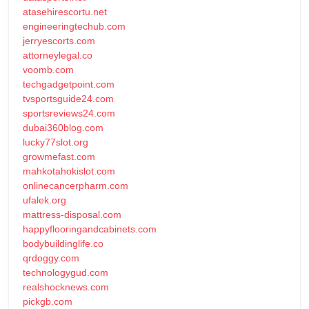
atasehirescortu.net
engineeringtechub.com
jerryescorts.com
attorneylegal.co
voomb.com
techgadgetpoint.com
tvsportsguide24.com
sportsreviews24.com
dubai360blog.com
lucky77slot.org
growmefast.com
mahkotahokislot.com
onlinecancerpharm.com
ufalek.org
mattress-disposal.com
happyflooringandcabinets.com
bodybuildinglife.co
qrdoggy.com
technologygud.com
realshocknews.com
pickgb.com