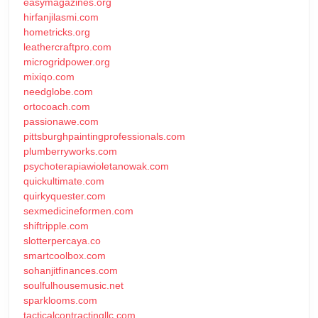
easymagazines.org
hirfanjilasmi.com
hometricks.org
leathercraftpro.com
microgridpower.org
mixiqo.com
needglobe.com
ortocoach.com
passionawe.com
pittsburghpaintingprofessionals.com
plumberryworks.com
psychoterapiawioletanowak.com
quickultimate.com
quirkyquester.com
sexmedicineformen.com
shiftripple.com
slotterpercaya.co
smartcoolbox.com
sohanjitfinances.com
soulfulhousemusic.net
sparklooms.com
tacticalcontractingllc.com