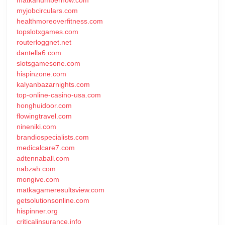
matkanumbernow.com
myjobcirculars.com
healthmoreoverfitness.com
topslotxgames.com
routerloggnet.net
dantella6.com
slotsgamesone.com
hispinzone.com
kalyanbazarnights.com
top-online-casino-usa.com
honghuidoor.com
flowingtravel.com
nineniki.com
brandiospecialists.com
medicalcare7.com
adtennaball.com
nabzah.com
mongive.com
matkagameresultsview.com
getsolutionsonline.com
hispinner.org
criticalinsurance.info