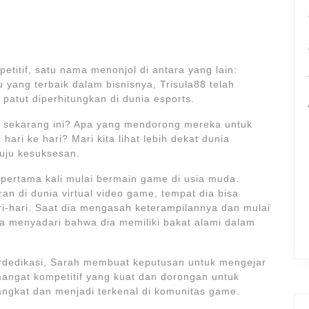
titif, satu nama menonjol di antara yang lain:
 yang terbaik dalam bisnisnya, Trisula88 telah
atut diperhitungkan di dunia esports.
ti sekarang ini? Apa yang mendorong mereka untuk
hari ke hari? Mari kita lihat lebih dekat dunia
nuju kesuksesan.
 pertama kali mulai bermain game di usia muda.
n di dunia virtual video game, tempat dia bisa
ri-hari. Saat dia mengasah keterampilannya dan mulai
ra menyadari bahwa dia memiliki bakat alami dalam
erdedikasi, Sarah membuat keputusan untuk mengejar
mangat kompetitif yang kuat dan dorongan untuk
angkat dan menjadi terkenal di komunitas game.