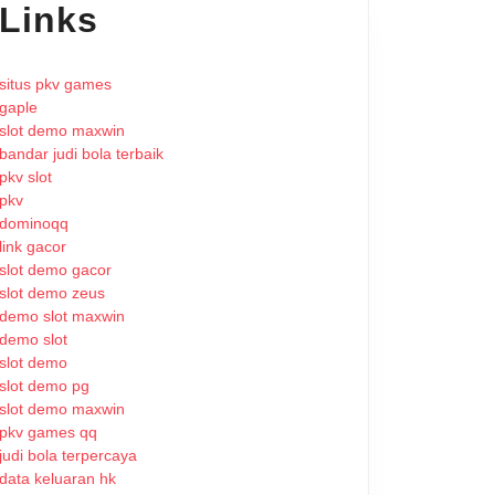
Links
situs pkv games
gaple
slot demo maxwin
bandar judi bola terbaik
pkv slot
pkv
dominoqq
link gacor
slot demo gacor
slot demo zeus
demo slot maxwin
demo slot
slot demo
slot demo pg
slot demo maxwin
pkv games qq
judi bola terpercaya
data keluaran hk