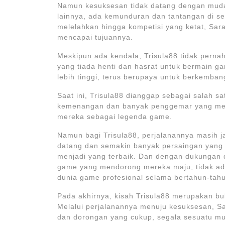
Namun kesuksesan tidak datang dengan mudah 
lainnya, ada kemunduran dan tantangan di sep
melelahkan hingga kompetisi yang ketat, Sar
mencapai tujuannya.
Meskipun ada kendala, Trisula88 tidak perna
yang tiada henti dan hasrat untuk bermain g
lebih tinggi, terus berupaya untuk berkemb
Saat ini, Trisula88 dianggap sebagai salah s
kemenangan dan banyak penggemar yang men
mereka sebagai legenda game.
Namun bagi Trisula88, perjalanannya masih j
datang dan semakin banyak persaingan yang 
menjadi yang terbaik. Dan dengan dukungan 
game yang mendorong mereka maju, tidak ad
dunia game profesional selama bertahun-tah
Pada akhirnya, kisah Trisula88 merupakan buk
Melalui perjalanannya menuju kesuksesan, 
dan dorongan yang cukup, segala sesuatu mun