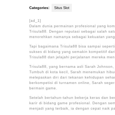
2025
Categories:
Situs Slot
[ad_1]
Dalam dunia permainan profesional yang kompe
Trisula88. Dengan reputasi sebagai salah satu
menorehkan namanya sebagai kekuatan yang p
Tapi bagaimana Trisula88 bisa sampai seper
sukses di bidang yang semakin kompetitif dari 
Trisula88 dan jelajahi perjalanan mereka me
Trisula88, yang bernama asli Sarah Johnson,
Tumbuh di kota kecil, Sarah menemukan hibura
melepaskan diri dari tekanan kehidupan seha
berkompetisi di turnamen online, Sarah sege
bermain game.
Setelah bertahun-tahun bekerja keras dan b
karir di bidang game profesional. Dengan se
menjadi yang terbaik, ia dengan cepat naik p