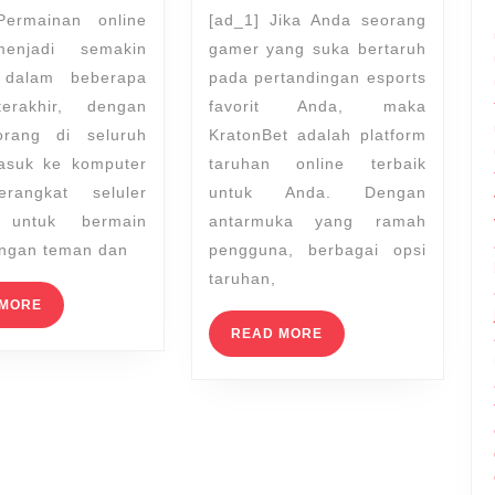
Kekuatan
Platform
Permainan online
[ad_1] Jika Anda seorang
Gaming
taruhan
menjadi semakin
gamer yang suka bertaruh
Online
online
 dalam beberapa
pada pertandingan esports
dengan
terbaik
erakhir, dengan
favorit Anda, maka
orang di seluruh
KratonBet adalah platform
Jagoan88
untuk
asuk ke komputer
taruhan online terbaik
gamer
rangkat seluler
untuk Anda. Dengan
 untuk bermain
antarmuka yang ramah
ngan teman dan
pengguna, berbagai opsi
taruhan,
READ
 MORE
MORE
READ
READ MORE
MORE