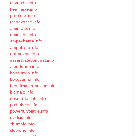
airvendio.info
healthexe.info
puretecx.info
tecadvance.info
aminityio.info
amiolahu.info
ampacheme.info
ampullahu.info
aromaxme.info
asserthatecontrast.info
atenderme.info
bangumiio.info
bekosunhu.info
beneficialgrandiose.info
blomaio.info
dosellinfoplete.info
podtubeio.info
powerfulvolatile.info
qvidsio.info
shumaio.info
slotherio.info