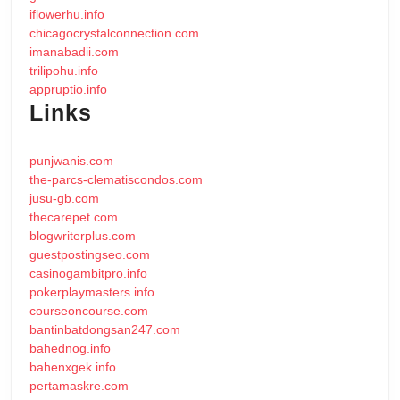
iflowerhu.info
chicagocrystalconnection.com
imanabadii.com
trilipohu.info
appruptio.info
Links
punjwanis.com
the-parcs-clematiscondos.com
jusu-gb.com
thecarepet.com
blogwriterplus.com
guestpostingseo.com
casinogambitpro.info
pokerplaymasters.info
courseoncourse.com
bantinbatdongsan247.com
bahednog.info
bahenxgek.info
pertamaskre.com