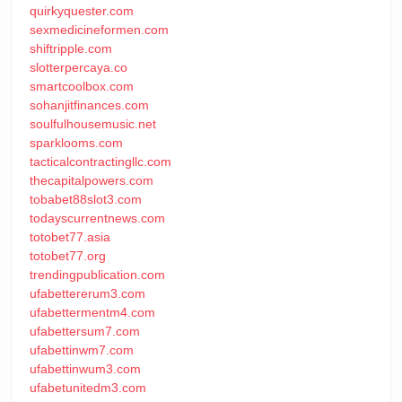
quirkyquester.com
sexmedicineformen.com
shiftripple.com
slotterpercaya.co
smartcoolbox.com
sohanjitfinances.com
soulfulhousemusic.net
sparklooms.com
tacticalcontractingllc.com
thecapitalpowers.com
tobabet88slot3.com
todayscurrentnews.com
totobet77.asia
totobet77.org
trendingpublication.com
ufabettererum3.com
ufabettermentm4.com
ufabettersum7.com
ufabettinwm7.com
ufabettinwum3.com
ufabetunitedm3.com