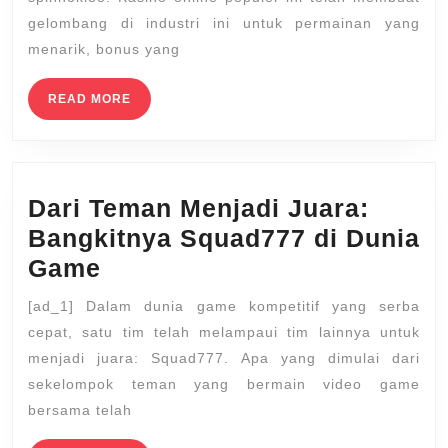
dari
gelombang di industri ini untuk permainan yang
menarik, bonus yang
spinhoki88
melihat
READ
READ MORE
lebih
MORE
dekat
pada
kasino
Dari Teman Menjadi Juara:
online
Bangkitnya Squad777 di Dunia
populer
Dari
Game
Teman
[ad_1] Dalam dunia game kompetitif yang serba
Menjadi
cepat, satu tim telah melampaui tim lainnya untuk
Juara:
menjadi juara: Squad777. Apa yang dimulai dari
Bangkitnya
sekelompok teman yang bermain video game
bersama telah
Squad777
di