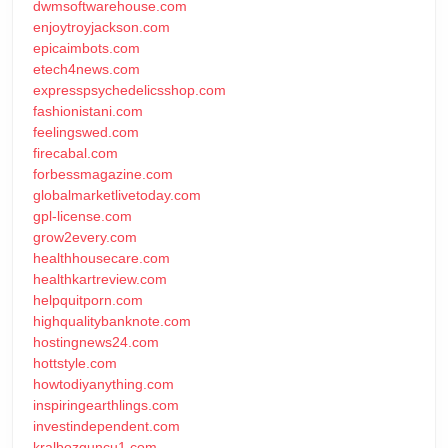
dwmsoftwarehouse.com
enjoytroyjackson.com
epicaimbots.com
etech4news.com
expresspsychedelicsshop.com
fashionistani.com
feelingswed.com
firecabal.com
forbessmagazine.com
globalmarketlivetoday.com
gpl-license.com
grow2every.com
healthhousecare.com
healthkartreview.com
helpquitporn.com
highqualitybanknote.com
hostingnews24.com
hottstyle.com
howtodiyanything.com
inspiringearthlings.com
investindependent.com
kralbozguncu1.com