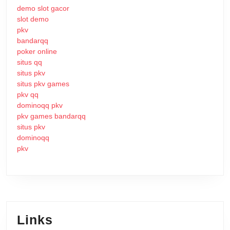
demo slot gacor
slot demo
pkv
bandarqq
poker online
situs qq
situs pkv
situs pkv games
pkv qq
dominoqq pkv
pkv games bandarqq
situs pkv
dominoqq
pkv
Links