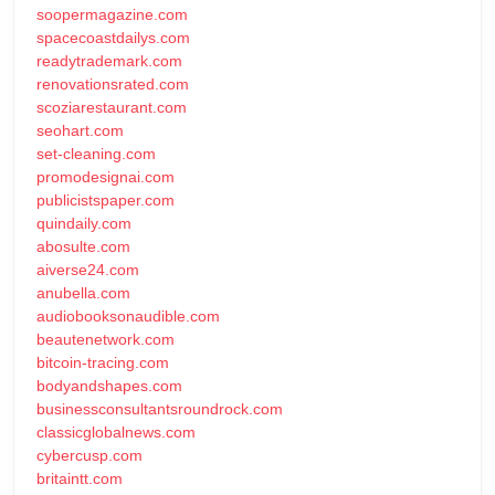
soopermagazine.com
spacecoastdailys.com
readytrademark.com
renovationsrated.com
scoziarestaurant.com
seohart.com
set-cleaning.com
promodesignai.com
publicistspaper.com
quindaily.com
abosulte.com
aiverse24.com
anubella.com
audiobooksonaudible.com
beautenetwork.com
bitcoin-tracing.com
bodyandshapes.com
businessconsultantsroundrock.com
classicglobalnews.com
cybercusp.com
britaintt.com