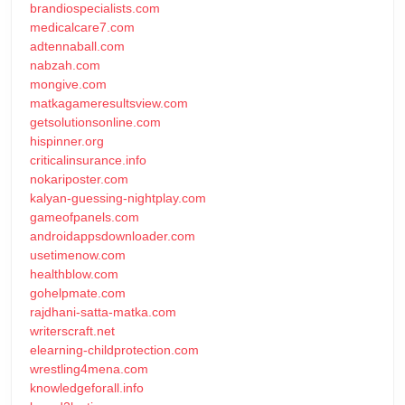
brandiospecialists.com
medicalcare7.com
adtennaball.com
nabzah.com
mongive.com
matkagameresultsview.com
getsolutionsonline.com
hispinner.org
criticalinsurance.info
nokariposter.com
kalyan-guessing-nightplay.com
gameofpanels.com
androidappsdownloader.com
usetimenow.com
healthblow.com
gohelpmate.com
rajdhani-satta-matka.com
writerscraft.net
elearning-childprotection.com
wrestling4mena.com
knowledgeforall.info