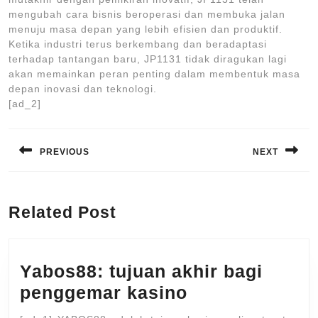
mengubah cara bisnis beroperasi dan membuka jalan
menuju masa depan yang lebih efisien dan produktif.
Ketika industri terus berkembang dan beradaptasi
terhadap tantangan baru, JP1131 tidak diragukan lagi
akan memainkan peran penting dalam membentuk masa
depan inovasi dan teknologi.
[ad_2]
Post
navigation
PREVIOUS
NEXT
Previous
Next
post:
post:
Related Post
Yabos88: tujuan akhir bagi
Yabos88:
penggemar kasino
tujuan