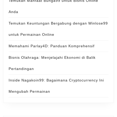
Temukan Manfaat Bunga99 untuk Bisnis Online
Anda
Temukan Keuntungan Bergabung dengan Winlose99
untuk Permainan Online
Memahami Parlay4D: Panduan Komprehensif
Bisnis Olahraga: Menjelajahi Ekonomi di Balik
Pertandingan
Inside Nagakoin99: Bagaimana Cryptocurrency Ini
Mengubah Permainan