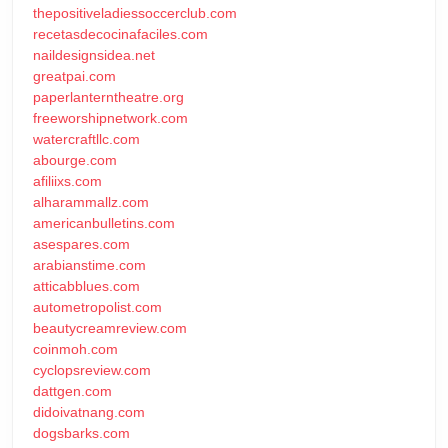
thepositiveladiessoccerclub.com
recetasdecocinafaciles.com
naildesignsidea.net
greatpai.com
paperlanterntheatre.org
freeworshipnetwork.com
watercraftllc.com
abourge.com
afiliixs.com
alharammallz.com
americanbulletins.com
asespares.com
arabianstime.com
atticabblues.com
autometropolist.com
beautycreamreview.com
coinmoh.com
cyclopsreview.com
dattgen.com
didoivatnang.com
dogsbarks.com