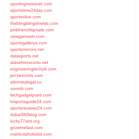
sportingnewsnet.com
sportstime24day.com
sporteslive.com
theblingblingshields.com
pinkfrenchtipnails.com
newgamestv.com
sportsgallerys.com
sportsmirrors.net
datasports.net
atasehirescortu.net
engineeringtechub.com
jerryescorts.com
attorneylegal.co
voomb.com
techgadgetpoint.com
tvsportsguide24.com
sportsreviews24.com
dubai360blog.com
lucky77slot.org
growmefast.com
mahkotahokislot.com