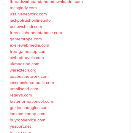
threadsvideoandphotodownloader.com
techgiddy.com
usalivenetwork.com
jackpotrushonline.info
ucnewshindi.com
freecellphonedatabase.com
gamersrope.com
exellewebmedia.com
free-gamestop.com
sinbadtravels.com
ukmagzine.com
wareztech.org
usabestnetwork.com
jessepinkmanoutfit.com
umailsend.com
retarys.com
fasterformationcpf.com
goldensnuggles.com
lookbattlemap.com
buyrdpservice.com
yesport.net
tostylo.com