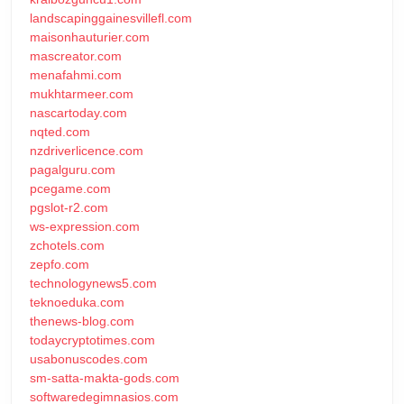
landscapinggainesvillefl.com
maisonhauturier.com
mascreator.com
menafahmi.com
mukhtarmeer.com
nascartoday.com
nqted.com
nzdriverlicence.com
pagalguru.com
pcegame.com
pgslot-r2.com
ws-expression.com
zchotels.com
zepfo.com
technologynews5.com
teknoeduka.com
thenews-blog.com
todaycryptotimes.com
usabonuscodes.com
sm-satta-makta-gods.com
softwaredegimnasios.com