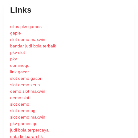
Links
situs pkv games
gaple
slot demo maxwin
bandar judi bola terbaik
pkv slot
pkv
dominoqq
link gacor
slot demo gacor
slot demo zeus
demo slot maxwin
demo slot
slot demo
slot demo pg
slot demo maxwin
pkv games qq
judi bola terpercaya
data keluaran hk