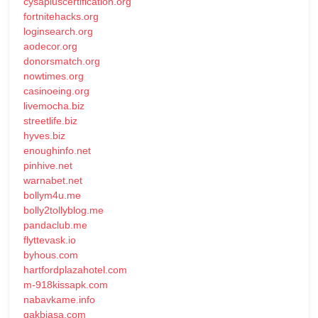
cysapluscertification.org
fortnitehacks.org
loginsearch.org
aodecor.org
donorsmatch.org
nowtimes.org
casinoeing.org
livemocha.biz
streetlife.biz
hyves.biz
enoughinfo.net
pinhive.net
warnabet.net
bollym4u.me
bolly2tollyblog.me
pandaclub.me
flyttevask.io
byhous.com
hartfordplazahotel.com
m-918kissapk.com
nabavkame.info
gakbiasa.com