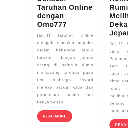
Taruhan Online
Rumi
dengan
Meli
Melepaskan
Omo777
Deka
Sensasi
Jepa
[ad_1] Taruhan online
Taruhan
menjadi semakin populer
[ad_1] 
Online
dalam beberapa tahun
yang d
dengan
terakhir, dengan jutaan
Panenjp
orang di seluruh dunia
Omo777
seni t
memasang taruhan pada
sudah a
tim olahraga favorit
abad yan
mereka, pacuan kuda, dan
rumit 
permainan kasino dari
meliba
kenyamanan
benan
mencipta
READ
READ MORE
MORE
READ