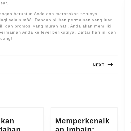
sar.
nangan beruntun Anda dan merasakan serunya
 lagi selain m88. Dengan pilihan permainan yang luar
l, dan promosi yang murah hati, Anda akan memiliki
mainan Anda ke level berikutnya. Daftar hari ini dan
 uang!
NEXT
Next
post:
ukan
Memperkenalk
dahan
an Imbajp: