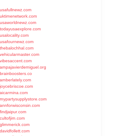
usafullnewz.com
uktimenetwork.com
usaworldnewz.com
todayusaexplore.com
usalocality.com
usafournewz.com
thebalochhal.com
vehicularmaster.com
vibesaccent.com
ampajavierdemiguel.org
brainboosters.co
amberlately.com
joycebriscoe.com
aicarmina.com
mypartysupplystore.com
annforwisconsin.com
findjaipur.com
cultofjim.com
glimmerick.com
davidfollett.com