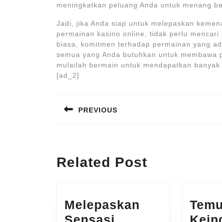
meningkatkan peluang Anda untuk menang be
Jadi, jika Anda siap untuk melepaskan keme
permainan kasino online, tidak perlu mencari
biasa, komitmen terhadap permainan yang adi
semua yang Anda butuhkan untuk membawa per
mulailah bermain untuk mendapatkan banyak
[ad_2]
Post
PREVIOUS
navigation
Previous
post:
Related Post
Melepaskan
Tem
Sensasi
Kein