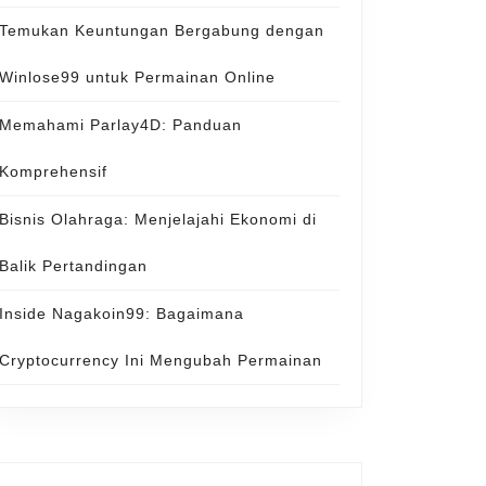
Temukan Keuntungan Bergabung dengan
Winlose99 untuk Permainan Online
Memahami Parlay4D: Panduan
Komprehensif
Bisnis Olahraga: Menjelajahi Ekonomi di
Balik Pertandingan
Inside Nagakoin99: Bagaimana
Cryptocurrency Ini Mengubah Permainan