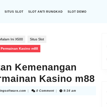
SITUS SLOT
SLOT ANTI RUNGKAD
SLOT DEMO
 Malam Ini X500
Situs Slot
 Permainan Kasino m88
tan Kemenangan
rmainan Kasino m88
admin@bestlinktrackingsoftware.com
ingsoftware.com
|
0 Comment
|
9:34 am