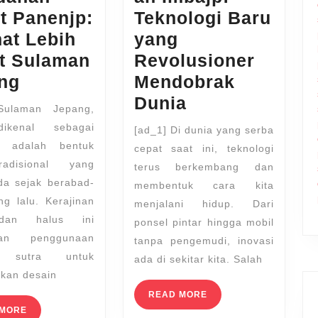
t Panenjp:
Teknologi Baru
hat Lebih
yang
t Sulaman
Revolusioner
Temukan
ng
Mendobrak
Keindahan
Memperkenalk
Dunia
Sulaman Jepang,
Rumit
Imbajp:
ikenal sebagai
[ad_1] Di dunia yang serba
Panenjp:
Teknologi
, adalah bentuk
cepat saat ini, teknologi
Melihat
Baru
radisional yang
terus berkembang dan
da sejak berabad-
Lebih
yang
membentuk cara kita
g lalu. Kerajinan
menjalani hidup. Dari
Dekat
Revolusioner
dan halus ini
ponsel pintar hingga mobil
Sulaman
Mendobrak
tkan penggunaan
tanpa pengemudi, inovasi
Jepang
Dunia
g sutra untuk
ada di sekitar kita. Salah
kan desain
READ
READ MORE
MORE
READ
 MORE