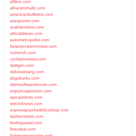
afiliixs.com
alharammallz.com
americanbulletins.com
asespares.com
arabianstime.com
atticabblues.com
autometropolist.com
beautycreamreview.com
coinmoh.com
cyclopsreview.com
dattgen.com
didoivatnang.com
dogsbarks.com
dwmsoftwarehouse.com
enjoytroyjackson.com
epicaimbots.com
etech4news.com
expresspsychedelicsshop.com
fashionistani.com
feelingswed.com
firecabal.com
forbessmagazine.com