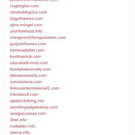
cryptoglax.com
ohiohobbyplus.com
bogothemes.com
ajino-mingei.com
yourfreehost.info
cheapnorthfacejacketsm.com
gurjoshhomes.com
tombradydiet.com
bonthaiclub.com
casusbelli-mod.com
bookplatesociety.com
lebnewsmedia.com
sonosonora.com
linkuusinternasional1.com
friendsroll.com
spiderclothing.net
wondergadgetsshop.com
seatgurunews.com
3net.info
codeplex.info
okena.info