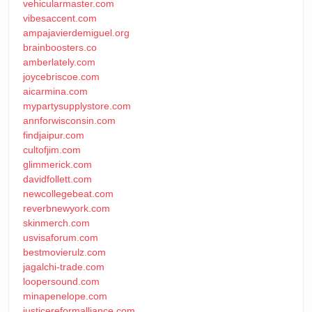
vehicularmaster.com
vibesaccent.com
ampajavierdemiguel.org
brainboosters.co
amberlately.com
joycebriscoe.com
aicarmina.com
mypartysupplystore.com
annforwisconsin.com
findjaipur.com
cultofjim.com
glimmerick.com
davidfollett.com
newcollegebeat.com
reverbnewyork.com
skinmerch.com
usvisaforum.com
bestmovierulz.com
jagalchi-trade.com
loopersound.com
minapenelope.com
justicereformalliance.com