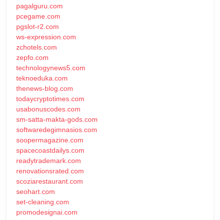
pagalguru.com
pcegame.com
pgslot-r2.com
ws-expression.com
zchotels.com
zepfo.com
technologynews5.com
teknoeduka.com
thenews-blog.com
todaycryptotimes.com
usabonuscodes.com
sm-satta-makta-gods.com
softwaredegimnasios.com
soopermagazine.com
spacecoastdailys.com
readytrademark.com
renovationsrated.com
scoziarestaurant.com
seohart.com
set-cleaning.com
promodesignai.com