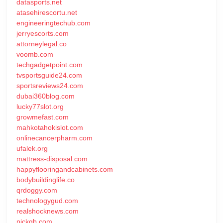
datasports.net
atasehirescortu.net
engineeringtechub.com
jerryescorts.com
attorneylegal.co
voomb.com
techgadgetpoint.com
tvsportsguide24.com
sportsreviews24.com
dubai360blog.com
lucky77slot.org
growmefast.com
mahkotahokislot.com
onlinecancerpharm.com
ufalek.org
mattress-disposal.com
happyflooringandcabinets.com
bodybuildinglife.co
qrdoggy.com
technologygud.com
realshocknews.com
pickgb.com