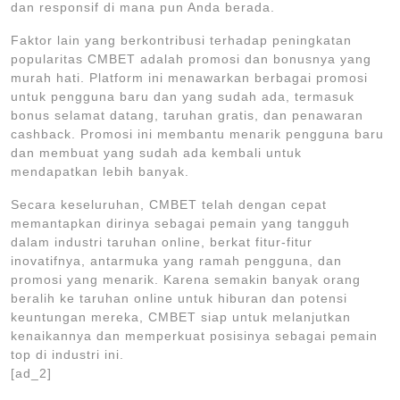
dan responsif di mana pun Anda berada.
Faktor lain yang berkontribusi terhadap peningkatan
popularitas CMBET adalah promosi dan bonusnya yang
murah hati. Platform ini menawarkan berbagai promosi
untuk pengguna baru dan yang sudah ada, termasuk
bonus selamat datang, taruhan gratis, dan penawaran
cashback. Promosi ini membantu menarik pengguna baru
dan membuat yang sudah ada kembali untuk
mendapatkan lebih banyak.
Secara keseluruhan, CMBET telah dengan cepat
memantapkan dirinya sebagai pemain yang tangguh
dalam industri taruhan online, berkat fitur-fitur
inovatifnya, antarmuka yang ramah pengguna, dan
promosi yang menarik. Karena semakin banyak orang
beralih ke taruhan online untuk hiburan dan potensi
keuntungan mereka, CMBET siap untuk melanjutkan
kenaikannya dan memperkuat posisinya sebagai pemain
top di industri ini.
[ad_2]