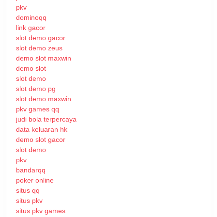
pkv
dominoqq
link gacor
slot demo gacor
slot demo zeus
demo slot maxwin
demo slot
slot demo
slot demo pg
slot demo maxwin
pkv games qq
judi bola terpercaya
data keluaran hk
demo slot gacor
slot demo
pkv
bandarqq
poker online
situs qq
situs pkv
situs pkv games