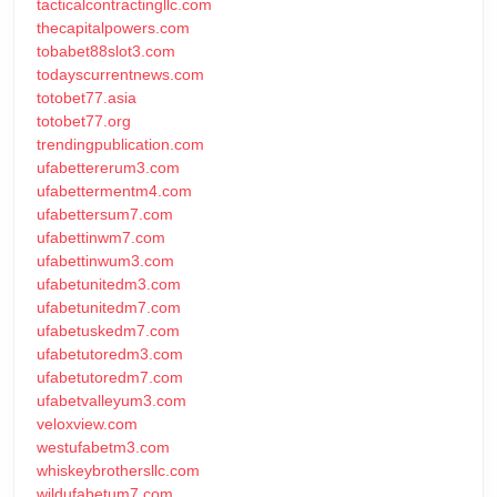
tacticalcontractingllc.com
thecapitalpowers.com
tobabet88slot3.com
todayscurrentnews.com
totobet77.asia
totobet77.org
trendingpublication.com
ufabettererum3.com
ufabettermentm4.com
ufabettersum7.com
ufabettinwm7.com
ufabettinwum3.com
ufabetunitedm3.com
ufabetunitedm7.com
ufabetuskedm7.com
ufabetutoredm3.com
ufabetutoredm7.com
ufabetvalleyum3.com
veloxview.com
westufabetm3.com
whiskeybrothersllc.com
wildufabetum7.com