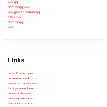
pkv qq
dominoqq pkv
pkv games bandarqq
situs pkv
dominoqq
pkv
Links
usafullnewz.com
uktimenetwork.com
usaworldnewz.com
todayusaexplore.com
usalocality.com
usafournewz.com
thebalochhal.com