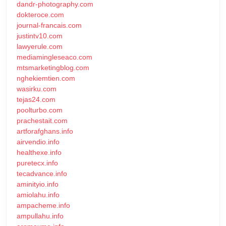
dandr-photography.com
dokteroce.com
journal-francais.com
justintv10.com
lawyerule.com
mediamingleseaco.com
mtsmarketingblog.com
nghekiemtien.com
wasirku.com
tejas24.com
poolturbo.com
prachestait.com
artforafghans.info
airvendio.info
healthexe.info
puretecx.info
tecadvance.info
aminityio.info
amiolahu.info
ampacheme.info
ampullahu.info