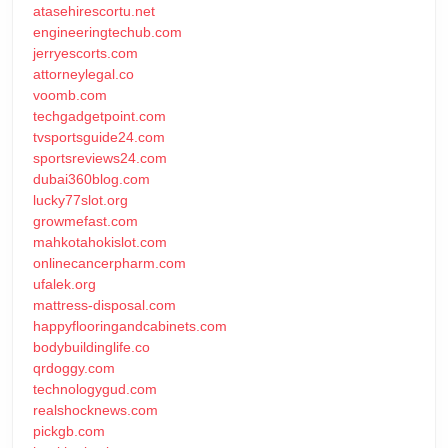
atasehirescortu.net
engineeringtechub.com
jerryescorts.com
attorneylegal.co
voomb.com
techgadgetpoint.com
tvsportsguide24.com
sportsreviews24.com
dubai360blog.com
lucky77slot.org
growmefast.com
mahkotahokislot.com
onlinecancerpharm.com
ufalek.org
mattress-disposal.com
happyflooringandcabinets.com
bodybuildinglife.co
qrdoggy.com
technologygud.com
realshocknews.com
pickgb.com