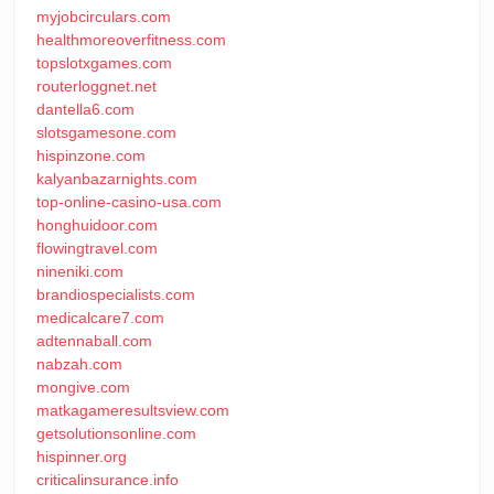
myjobcirculars.com
healthmoreoverfitness.com
topslotxgames.com
routerloggnet.net
dantella6.com
slotsgamesone.com
hispinzone.com
kalyanbazarnights.com
top-online-casino-usa.com
honghuidoor.com
flowingtravel.com
nineniki.com
brandiospecialists.com
medicalcare7.com
adtennaball.com
nabzah.com
mongive.com
matkagameresultsview.com
getsolutionsonline.com
hispinner.org
criticalinsurance.info