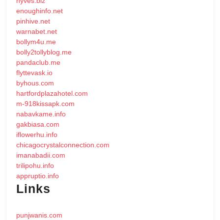
hyves.biz
enoughinfo.net
pinhive.net
warnabet.net
bollym4u.me
bolly2tollyblog.me
pandaclub.me
flyttevask.io
byhous.com
hartfordplazahotel.com
m-918kissapk.com
nabavkame.info
gakbiasa.com
iflowerhu.info
chicagocrystalconnection.com
imanabadii.com
trilipohu.info
appruptio.info
Links
punjwanis.com