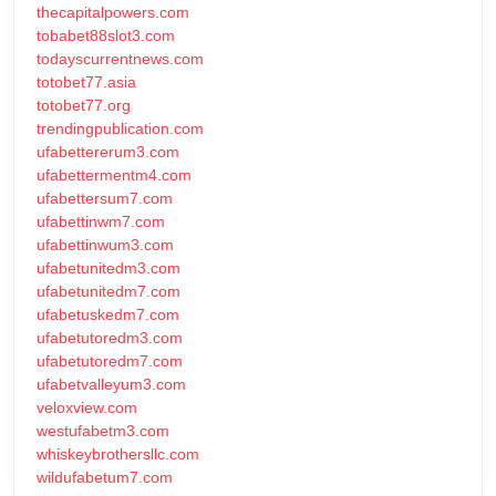
thecapitalpowers.com
tobabet88slot3.com
todayscurrentnews.com
totobet77.asia
totobet77.org
trendingpublication.com
ufabettererum3.com
ufabettermentm4.com
ufabettersum7.com
ufabettinwm7.com
ufabettinwum3.com
ufabetunitedm3.com
ufabetunitedm7.com
ufabetuskedm7.com
ufabetutoredm3.com
ufabetutoredm7.com
ufabetvalleyum3.com
veloxview.com
westufabetm3.com
whiskeybrothersllc.com
wildufabetum7.com