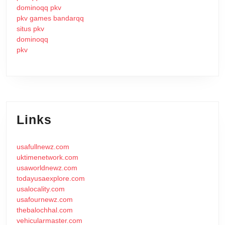
dominoqq pkv
pkv games bandarqq
situs pkv
dominoqq
pkv
Links
usafullnewz.com
uktimenetwork.com
usaworldnewz.com
todayusaexplore.com
usalocality.com
usafournewz.com
thebalochhal.com
vehicularmaster.com