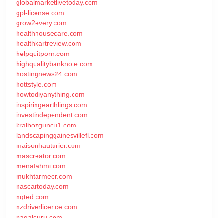
globalmarketlivetoday.com
gpl-license.com
grow2every.com
healthhousecare.com
healthkartreview.com
helpquitporn.com
highqualitybanknote.com
hostingnews24.com
hottstyle.com
howtodiyanything.com
inspiringearthlings.com
investindependent.com
kralbozguncu1.com
landscapinggainesvillefl.com
maisonhauturier.com
mascreator.com
menafahmi.com
mukhtarmeer.com
nascartoday.com
nqted.com
nzdriverlicence.com
pagalguru.com