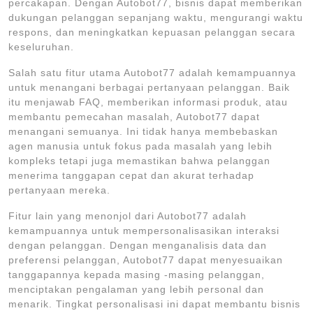
percakapan. Dengan Autobot77, bisnis dapat memberikan
dukungan pelanggan sepanjang waktu, mengurangi waktu
respons, dan meningkatkan kepuasan pelanggan secara
keseluruhan.
Salah satu fitur utama Autobot77 adalah kemampuannya
untuk menangani berbagai pertanyaan pelanggan. Baik
itu menjawab FAQ, memberikan informasi produk, atau
membantu pemecahan masalah, Autobot77 dapat
menangani semuanya. Ini tidak hanya membebaskan
agen manusia untuk fokus pada masalah yang lebih
kompleks tetapi juga memastikan bahwa pelanggan
menerima tanggapan cepat dan akurat terhadap
pertanyaan mereka.
Fitur lain yang menonjol dari Autobot77 adalah
kemampuannya untuk mempersonalisasikan interaksi
dengan pelanggan. Dengan menganalisis data dan
preferensi pelanggan, Autobot77 dapat menyesuaikan
tanggapannya kepada masing -masing pelanggan,
menciptakan pengalaman yang lebih personal dan
menarik. Tingkat personalisasi ini dapat membantu bisnis