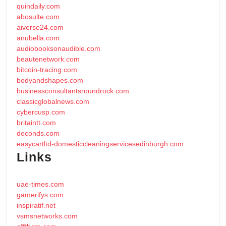
quindaily.com
abosulte.com
aiverse24.com
anubella.com
audiobooksonaudible.com
beautenetwork.com
bitcoin-tracing.com
bodyandshapes.com
businessconsultantsroundrock.com
classicglobalnews.com
cybercusp.com
britaintt.com
deconds.com
easycartltd-domesticcleaningservicesedinburgh.com
Links
uae-times.com
gamerifys.com
inspiratif.net
vsmsnetworks.com