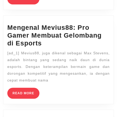
MORE
Mengenal Mevius88: Pro
Gamer Membuat Gelombang
Mengenal
di Esports
Mevius88:
[ad_1] Mevius88, juga dikenal sebagai Max Stevens,
Pro
adalah bintang yang sedang naik daun di dunia
Gamer
esports. Dengan keterampilan bermain game dan
Membuat
dorongan kompetitif yang mengesankan, ia dengan
cepat membuat nama
Gelombang
di
READ
READ MORE
Esports
MORE