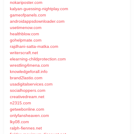
nokariposter.com
kalyan-guessing-nightplay.com
gameofpanels.com
androidappsdownloader.com
usetimenow.com
healthblow.com
gohelpmate.com
rajdhani-satta-matka.com
writerscraft.net
elearning-childprotection.com
wrestling4mena.com
knowledgeforall.info
brand2lastio.com
usadigitalservices.com
socialhoppers.com
creativedream.net
n2315.com
getwebonline.com
onlyfansheaven.com
lky08.com
ralph-fiennes.net