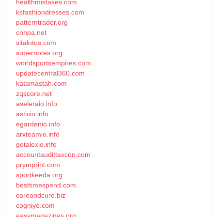
healthmistakes.com
ksfashiondresses.com
patterntrader.org
cnhpa.net
sitalotus.com
supernotes.org
worldsportsempires.com
updatecentral360.com
katamastah.com
zqscore.net
aseleraio.info
asticio.info
egardenio.info
arxteamio.info
getalexio.info
accountaudittaxcon.com
prymprint.com
sportkeeda.org
besttimespend.com
careandcure.biz
cogniyo.com
easymagazines.org