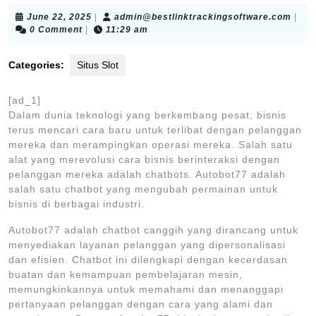
June
admi
June 22, 2025
|
admin@bestlinktrackingsoftware.com
|
22,
0 Comment
|
11:29 am
2025
Categories:
Situs Slot
[ad_1]
Dalam dunia teknologi yang berkembang pesat, bisnis
terus mencari cara baru untuk terlibat dengan pelanggan
mereka dan merampingkan operasi mereka. Salah satu
alat yang merevolusi cara bisnis berinteraksi dengan
pelanggan mereka adalah chatbots. Autobot77 adalah
salah satu chatbot yang mengubah permainan untuk
bisnis di berbagai industri.
Autobot77 adalah chatbot canggih yang dirancang untuk
menyediakan layanan pelanggan yang dipersonalisasi
dan efisien. Chatbot ini dilengkapi dengan kecerdasan
buatan dan kemampuan pembelajaran mesin,
memungkinkannya untuk memahami dan menanggapi
pertanyaan pelanggan dengan cara yang alami dan